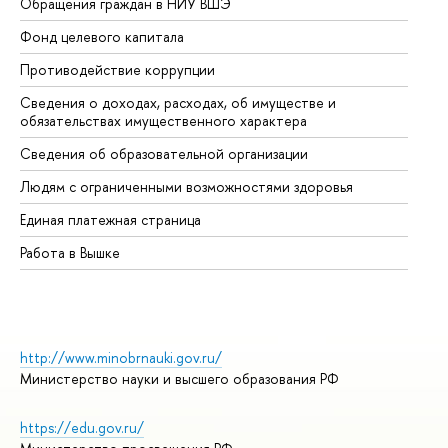
Обращения граждан в НИУ ВШЭ
Ас
Фонд целевого капитала
До
Противодействие коррупции
Це
Сведения о доходах, расходах, об имуществе и
Би
обязательствах имущественного характера
Об
Сведения об образовательной организации
Об
Людям с ограниченными возможностями здоровья
Единая платежная страница
Работа в Вышке
http://www.minobrnauki.gov.ru/
Министерство науки и высшего образования РФ
https://edu.gov.ru/