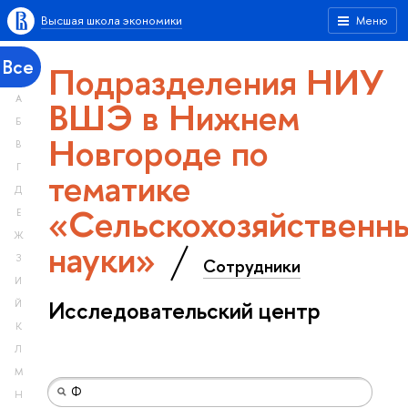
Высшая школа экономики
Меню
Все
Подразделения НИУ
А
ВШЭ в Нижнем
Б
Новгороде по
В
Г
тематике
Д
«Сельскохозяйственн
Е
Ж
науки»
З
Сотрудники
И
Исследовательский центр
Й
К
Л
М
Н