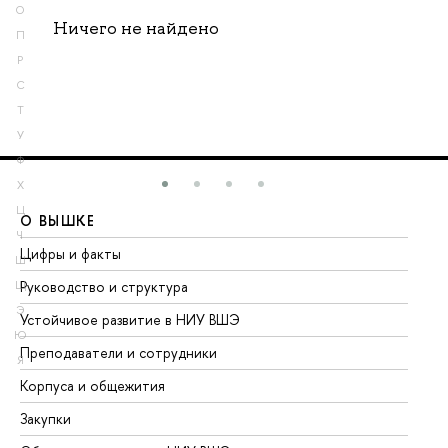
О
Ничего не найдено
П
Р
С
Т
У
Ф
Х
Ц
О ВЫШКЕ
О
Ч
Цифры и факты
Ли
Ш
Руководство и структура
До
Щ
Э
Устойчивое развитие в НИУ ВШЭ
Ол
Ю
Преподаватели и сотрудники
Пр
Я
Корпуса и общежития
Вы
Закупки
Пр