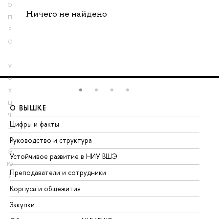
О
Ничего не найдено
П
Р
С
Т
У
Ф
Х
Ц
О ВЫШКЕ
О
Ч
Цифры и факты
Ли
Ш
Руководство и структура
До
Щ
Э
Устойчивое развитие в НИУ ВШЭ
Ол
Ю
Преподаватели и сотрудники
Пр
Я
Корпуса и общежития
Вы
Закупки
Пр