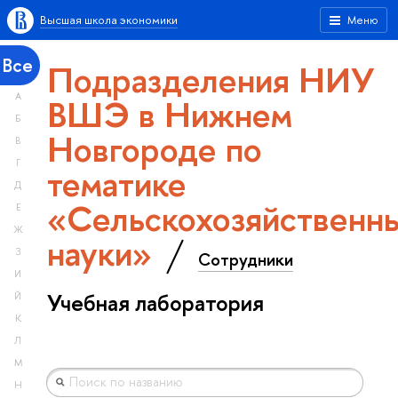
Высшая школа экономики
Меню
Все
Подразделения НИУ
А
ВШЭ в Нижнем
Б
Новгороде по
В
Г
тематике
Д
«Сельскохозяйственн
Е
Ж
науки»
З
Сотрудники
И
Учебная лаборатория
Й
К
Л
М
Н