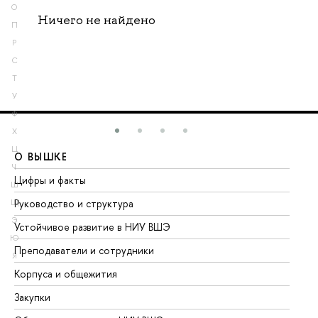
О
Ничего не найдено
П
Р
С
Т
У
Ф
Х
Ц
О ВЫШКЕ
О
Ч
Цифры и факты
Ли
Ш
Руководство и структура
До
Щ
Э
Устойчивое развитие в НИУ ВШЭ
Ол
Ю
Преподаватели и сотрудники
Пр
Я
Корпуса и общежития
Вы
Закупки
Пр