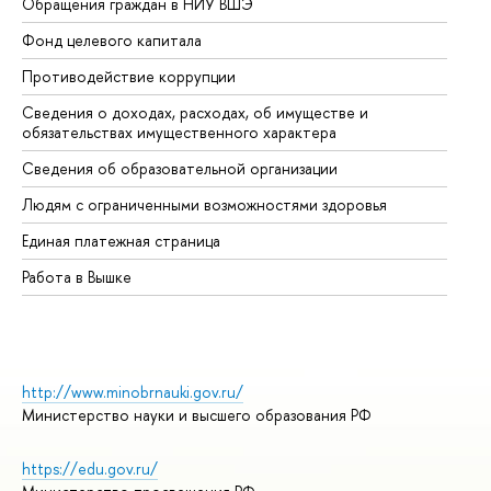
Обращения граждан в НИУ ВШЭ
Ас
Фонд целевого капитала
До
Противодействие коррупции
Це
Сведения о доходах, расходах, об имуществе и
Би
обязательствах имущественного характера
Об
Сведения об образовательной организации
Об
Людям с ограниченными возможностями здоровья
Единая платежная страница
Работа в Вышке
http://www.minobrnauki.gov.ru/
Министерство науки и высшего образования РФ
https://edu.gov.ru/