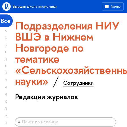
Высшая школа экономики
Меню
Все
Подразделения НИУ
А
ВШЭ в Нижнем
Б
Новгороде по
В
Г
тематике
Д
«Сельскохозяйственн
Е
Ж
науки»
З
Сотрудники
И
Редакции журналов
Й
К
Л
М
Н