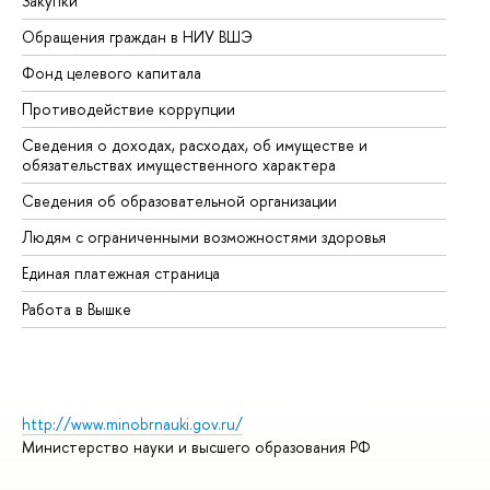
Закупки
Пр
Обращения граждан в НИУ ВШЭ
Ас
Фонд целевого капитала
До
Противодействие коррупции
Це
Сведения о доходах, расходах, об имуществе и
Би
обязательствах имущественного характера
Об
Сведения об образовательной организации
Об
Людям с ограниченными возможностями здоровья
Единая платежная страница
Работа в Вышке
http://www.minobrnauki.gov.ru/
Министерство науки и высшего образования РФ