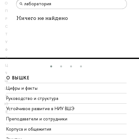
О
П
Ничего не найдено
Р
С
Т
У
Ф
Х
Ц
Ч
О ВЫШКЕ
О
Ш
Цифры и факты
Ли
Щ
Э
Руководство и структура
До
Ю
Устойчивое развитие в НИУ ВШЭ
Ол
Я
Преподаватели и сотрудники
Пр
Корпуса и общежития
Вы