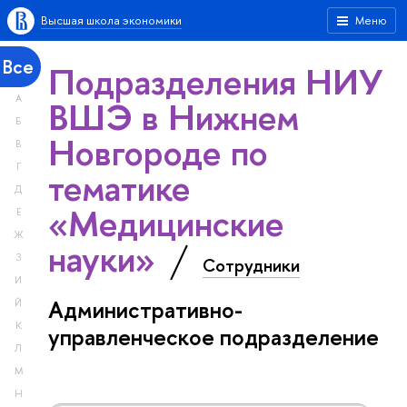
Высшая школа экономики
Меню
Все
Подразделения НИУ
А
ВШЭ в Нижнем
Б
Новгороде по
В
Г
тематике
Д
«Медицинские
Е
Ж
науки»
З
Сотрудники
И
Административно-
Й
К
управленческое подразделение
Л
М
Н