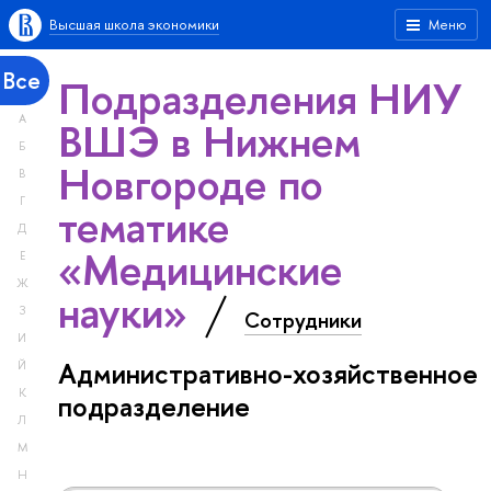
Высшая школа экономики
Меню
Все
Подразделения НИУ
А
ВШЭ в Нижнем
Б
Новгороде по
В
Г
тематике
Д
«Медицинские
Е
Ж
науки»
З
Сотрудники
И
Административно-хозяйственное
Й
К
подразделение
Л
М
Н