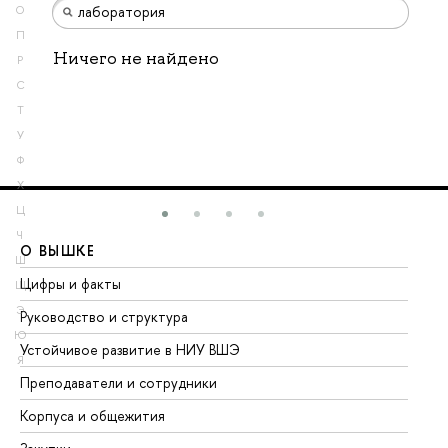
О
П
Ничего не найдено
Р
С
Т
У
Ф
Х
Ц
Ч
О ВЫШКЕ
О
Ш
Цифры и факты
Ли
Щ
Э
Руководство и структура
До
Ю
Устойчивое развитие в НИУ ВШЭ
Ол
Я
Преподаватели и сотрудники
Пр
Корпуса и общежития
Вы