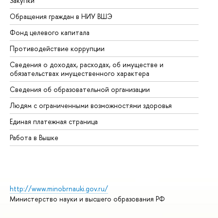
Закупки
Пр
Обращения граждан в НИУ ВШЭ
Ас
Фонд целевого капитала
До
Противодействие коррупции
Це
Сведения о доходах, расходах, об имуществе и
Би
обязательствах имущественного характера
Об
Сведения об образовательной организации
Об
Людям с ограниченными возможностями здоровья
Единая платежная страница
Работа в Вышке
http://www.minobrnauki.gov.ru/
Министерство науки и высшего образования РФ