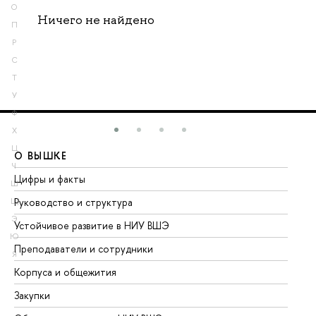
О
Ничего не найдено
П
Р
С
Т
У
Ф
Х
Ц
О ВЫШКЕ
О
Ч
Цифры и факты
Ли
Ш
Руководство и структура
До
Щ
Э
Устойчивое развитие в НИУ ВШЭ
Ол
Ю
Преподаватели и сотрудники
Пр
Я
Корпуса и общежития
Вы
Закупки
Пр