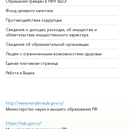
Обращения граждан в НИУ ВШЭ
Ас
Фонд целевого капитала
До
Противодействие коррупции
Це
Сведения о доходах, расходах, об имуществе и
Би
обязательствах имущественного характера
Об
Сведения об образовательной организации
Об
Людям с ограниченными возможностями здоровья
Единая платежная страница
Работа в Вышке
http://www.minobrnauki.gov.ru/
Министерство науки и высшего образования РФ
https://edu.gov.ru/