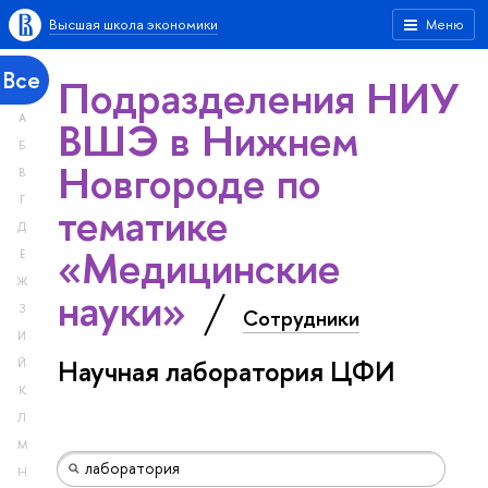
Высшая школа экономики
Меню
Все
Подразделения НИУ
А
ВШЭ в Нижнем
Б
Новгороде по
В
Г
тематике
Д
«Медицинские
Е
Ж
науки»
З
Сотрудники
И
Научная лаборатория ЦФИ
Й
К
Л
М
Н