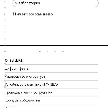
О
П
Ничего не найдено
Р
С
Т
У
Ф
Х
Ц
Ч
О ВЫШКЕ
О
Ш
Цифры и факты
Ли
Щ
Э
Руководство и структура
До
Ю
Устойчивое развитие в НИУ ВШЭ
Ол
Я
Преподаватели и сотрудники
Пр
Корпуса и общежития
Вы