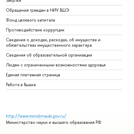
Закупки
Пр
Обращения граждан в НИУ ВШЭ
Ас
Фонд целевого капитала
До
Противодействие коррупции
Це
Сведения о доходах, расходах, об имуществе и
Би
обязательствах имущественного характера
Об
Сведения об образовательной организации
Об
Людям с ограниченными возможностями здоровья
Единая платежная страница
Работа в Вышке
http://www.minobrnauki.gov.ru/
Министерство науки и высшего образования РФ