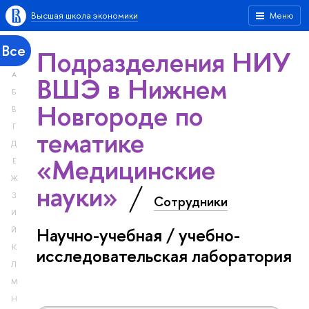
Высшая школа экономики
Меню
Все
Подразделения НИУ
А
ВШЭ в Нижнем
Б
Новгороде по
В
Г
тематике
Д
«Медицинские
Е
Ж
науки»
З
Сотрудники
И
Научно-учебная / учебно-
Й
К
исследовательская лаборатория
Л
М
Н