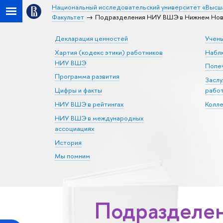
Национальный исследовательский университет «Высш
Факультет
Подразделения НИУ ВШЭ в Нижнем Новг
Декларация ценностей
Учен
Хартия (кодекс этики) работников
Набл
НИУ ВШЭ
Попеч
Программа развития
Засл
Цифры и факты
рабо
НИУ ВШЭ в рейтингах
Колл
НИУ ВШЭ в международных
ассоциациях
История
Мы помним
Подразделе