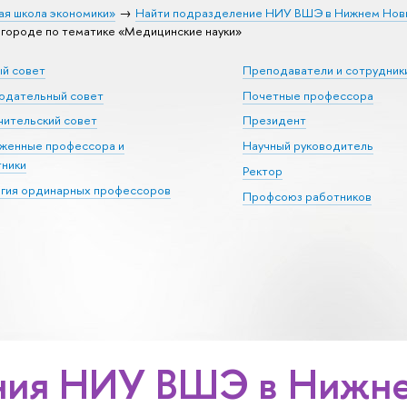
ая школа экономики»
Найти подразделение НИУ ВШЭ в Нижнем Нов
ороде по тематике «Медицинские науки»
ый совет
Преподаватели и сотрудник
юдательный совет
Почетные профессора
ительский совет
Президент
уженные профессора и
Научный руководитель
тники
Ректор
егия ординарных профессоров
Профсоюз работников
ния НИУ ВШЭ в Нижне