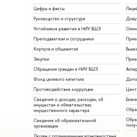
Цифры и факты
Лице
Руководство и структура
Дову
Устойчивое развитие в НИУ ВШЭ
Олим
Преподаватели и сотрудники
Прие
Корпуса и общежития
Вышк
Закупки
Прие
Обращения граждан в НИУ ВШЭ
Аспи
Фонд целевого капитала
Допо
Противодействие коррупции
Цент
Сведения о доходах, расходах, об
Бизн
имуществе и обязательствах
Обра
имущественного характера
Обрат
Сведения об образовательной
полу
организации
Людям с ограниченными возможностями