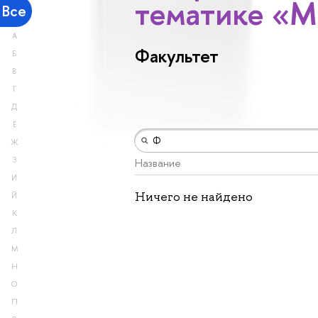
тематике «М
Все
А
Факультет
Б
В
Г
Д
Е
Ж
З
Название
И
Ничего не найдено
Й
К
Л
М
Н
О
П