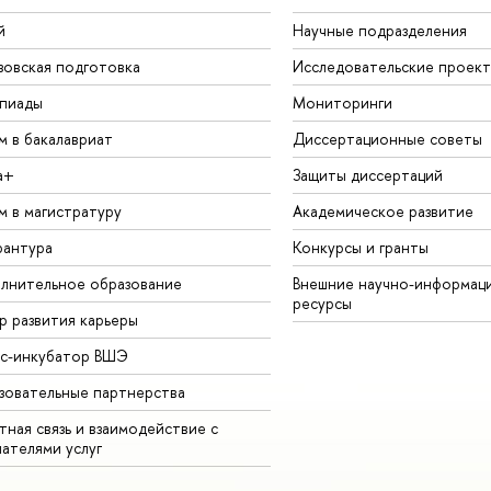
й
Научные подразделения
зовская подготовка
Исследовательские проек
пиады
Мониторинги
м в бакалавриат
Диссертационные советы
а+
Защиты диссертаций
м в магистратуру
Академическое развитие
рантура
Конкурсы и гранты
лнительное образование
Внешние научно-информац
ресурсы
р развития карьеры
ес-инкубатор ВШЭ
зовательные партнерства
ная связь и взаимодействие с
чателями услуг