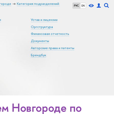
городе
Категория подразделений:
РУС
EN
и
Устав и лицензии
Оргструктура
Финансовая отчетность
Документы
Авторские права и патенты
Брендбук
м Новгороде по