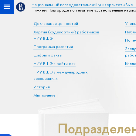
Национальный исследовательский университет «Высш
Нижнем Новгороде по тематике «Естественные науки
Декларация ценностей
Учен
Хартия (кодекс этики) работников
Набл
НИУ ВШЭ
Попеч
Программа развития
Засл
Цифры и факты
рабо
НИУ ВШЭ в рейтингах
Колл
НИУ ВШЭ в международных
ассоциациях
История
Мы помним
Подразделе