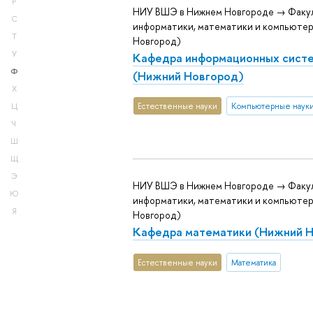
Р
НИУ ВШЭ в Нижнем Новгороде → Факу
С
информатики, математики и компьютер
Т
Новгород)
У
Кафедра информационных систе
Ф
(Нижний Новгород)
Х
Естественные науки
Компьютерные наук
Ц
Ч
Ш
Щ
Э
НИУ ВШЭ в Нижнем Новгороде → Факу
Ю
информатики, математики и компьютер
Я
Новгород)
Кафедра математики (Нижний 
Естественные науки
Математика