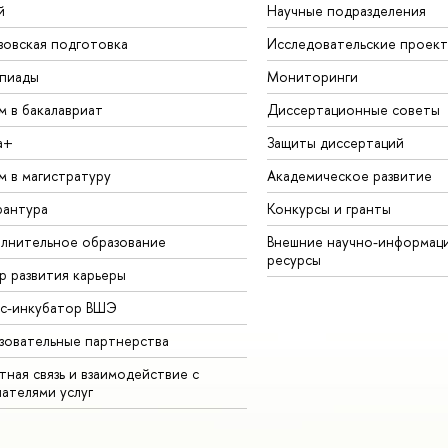
й
Научные подразделения
зовская подготовка
Исследовательские проек
пиады
Мониторинги
м в бакалавриат
Диссертационные советы
а+
Защиты диссертаций
м в магистратуру
Академическое развитие
рантура
Конкурсы и гранты
лнительное образование
Внешние научно-информац
ресурсы
р развития карьеры
ес-инкубатор ВШЭ
зовательные партнерства
ная связь и взаимодействие с
чателями услуг