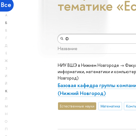
тематике «Е
Все
А
Б
В
Г
Д
Название
Е
Ж
НИУ ВШЭ в Нижнем Новгороде → Факу
З
информатики, математики и компьютер
И
Новгород)
Й
Базовая кафедра группы компан
К
(Нижний Новгород)
Л
Естественные науки
Математика
Компь
М
Н
О
П