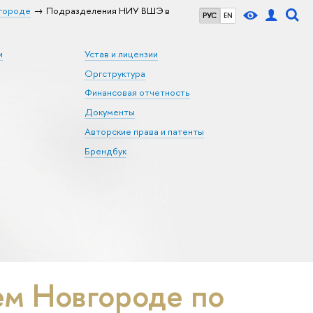
городе
Подразделения НИУ ВШЭ в
РУС
EN
и
Устав и лицензии
Оргструктура
Финансовая отчетность
Документы
Авторские права и патенты
Брендбук
м Новгороде по