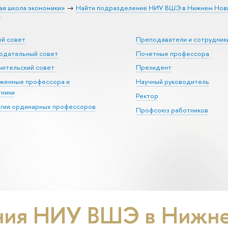
ая школа экономики»
Найти подразделение НИУ ВШЭ в Нижнем Нов
»
ый совет
Преподаватели и сотрудник
юдательный совет
Почетные профессора
ительский совет
Президент
уженные профессора и
Научный руководитель
тники
Ректор
егия ординарных профессоров
Профсоюз работников
ния НИУ ВШЭ в Нижне