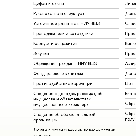
Цифры и факты
Лице
Руководство и структура
Дову
Устойчивое развитие в НИУ ВШЭ
Олим
Преподаватели и сотрудники
Прие
Корпуса и общежития
Вышк
Закупки
Прие
Обращения граждан в НИУ ВШЭ
Аспи
Фонд целевого капитала
Допо
Противодействие коррупции
Цент
Сведения о доходах, расходах, об
Бизн
имуществе и обязательствах
Обра
имущественного характера
Обрат
Сведения об образовательной
полу
организации
Людям с ограниченными возможностями
здоровья