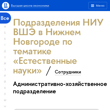
Высшая школа экономики
Меню
Все
Подразделения НИУ
А
ВШЭ в Нижнем
Б
Новгороде по
В
Г
тематике
Д
«Естественные
Е
Ж
науки»
З
Сотрудники
И
Административно-хозяйственное
Й
К
подразделение
Л
М
Н