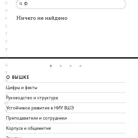
О
П
Ничего не найдено
Р
С
Т
У
Ф
Х
Ц
Ч
О ВЫШКЕ
О
Ш
Цифры и факты
Ли
Щ
Э
Руководство и структура
До
Ю
Устойчивое развитие в НИУ ВШЭ
Ол
Я
Преподаватели и сотрудники
Пр
Корпуса и общежития
Вы