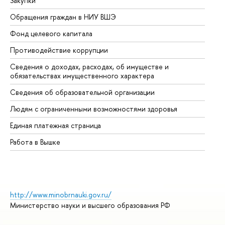
Закупки
Пр
Обращения граждан в НИУ ВШЭ
Ас
Фонд целевого капитала
До
Противодействие коррупции
Це
Сведения о доходах, расходах, об имуществе и
Би
обязательствах имущественного характера
Об
Сведения об образовательной организации
Об
Людям с ограниченными возможностями здоровья
Единая платежная страница
Работа в Вышке
http://www.minobrnauki.gov.ru/
Министерство науки и высшего образования РФ