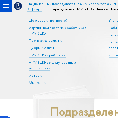
Национальный исследовательский университет «Высш
Кафедра
Подразделения НИУ ВШЭ в Нижнем Новгор
Декларация ценностей
Учен
Хартия (кодекс этики) работников
Набл
НИУ ВШЭ
Попеч
Программа развития
Засл
Цифры и факты
рабо
НИУ ВШЭ в рейтингах
Колл
НИУ ВШЭ в международных
ассоциациях
История
Мы помним
Подразделе