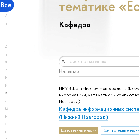
тематике «Е
Все
А
Кафедра
Б
В
Г
Д
Е
Ж
З
Название
И
Й
НИУ ВШЭ в Нижнем Новгороде → Факу
К
информатики, математики и компьютер
Новгород)
Л
Кафедра информационных систе
М
(Нижний Новгород)
Н
О
Естественные науки
Компьютерные наук
П