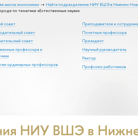
ая школа экономики»
Найти подразделение НИУ ВШЭ в Нижнем Нов
оде по тематике «Естественные науки»
ый совет
Преподаватели и сотрудник
юдательный совет
Почетные профессора
ительский совет
Президент
уженные профессора и
Научный руководитель
тники
Ректор
егия ординарных профессоров
Профсоюз работников
ния НИУ ВШЭ в Нижне