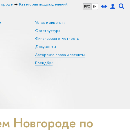
городе
Категория подразделений:
РУС
EN
и
Устав и лицензии
Оргструктура
Финансовая отчетность
Документы
Авторские права и патенты
Брендбук
м Новгороде по