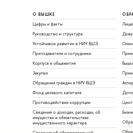
О ВЫШКЕ
ОБР
Цифры и факты
Лице
Руководство и структура
Дову
Устойчивое развитие в НИУ ВШЭ
Олим
Преподаватели и сотрудники
Прие
Корпуса и общежития
Вышк
Закупки
Прие
Обращения граждан в НИУ ВШЭ
Аспи
Фонд целевого капитала
Допо
Противодействие коррупции
Цент
Сведения о доходах, расходах, об
Бизн
имуществе и обязательствах
Обра
имущественного характера
Обрат
Сведения об образовательной