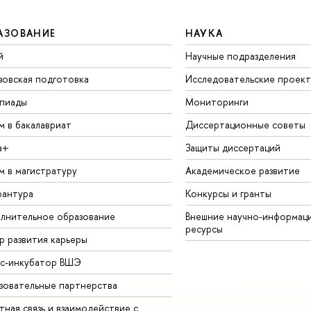
АЗОВАНИЕ
НАУКА
й
Научные подразделения
зовская подготовка
Исследовательские проек
пиады
Мониторинги
м в бакалавриат
Диссертационные советы
а+
Защиты диссертаций
м в магистратуру
Академическое развитие
рантура
Конкурсы и гранты
лнительное образование
Внешние научно-информац
ресурсы
р развития карьеры
ес-инкубатор ВШЭ
зовательные партнерства
ная связь и взаимодействие с