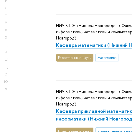
Р
С
Т
У
НИУ ВШЭ в Нижнем Новгороде → Факу
Ф
информатики, математики и компьютер
Новгород)
Х
Кафедра математики (Нижний 
Ц
Ч
Естественные науки
Математика
Ш
Щ
Э
Ю
Я
НИУ ВШЭ в Нижнем Новгороде → Факу
информатики, математики и компьютер
Новгород)
Кафедра прикладной математик
информатики (Нижний Новгород
Естественные науки
Компьютерные наук