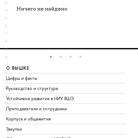
О
Ничего не найдено
П
Р
С
Т
У
Ф
Х
Ц
О ВЫШКЕ
О
Ч
Цифры и факты
Ли
Ш
Руководство и структура
До
Щ
Э
Устойчивое развитие в НИУ ВШЭ
Ол
Ю
Преподаватели и сотрудники
Пр
Я
Корпуса и общежития
Вы
Закупки
Пр