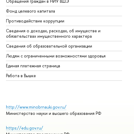
Обращения граждан в НИУ ВШЭ
Ас
Фонд целевого капитала
До
Противодействие коррупции
Це
Сведения о доходах, расходах, об имуществе и
Би
обязательствах имущественного характера
Об
Сведения об образовательной организации
Об
Людям с ограниченными возможностями здоровья
Единая платежная страница
Работа в Вышке
http://www.minobrnauki.gov.ru/
Министерство науки и высшего образования РФ
https://edu.gov.ru/