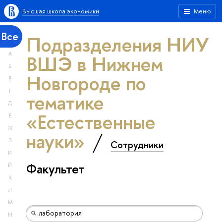
Высшая школа экономики
Меню
Все
Подразделения НИУ
А
ВШЭ в Нижнем
Б
Новгороде по
В
Г
тематике
Д
«Естественные
Е
Ж
науки»
З
Сотрудники
И
Факультет
Й
К
Л
М
Н