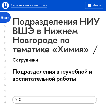
Высшая школа экономики
Меню
Все
Подразделения НИУ
А
ВШЭ в Нижнем
Б
Новгороде по
В
Г
тематике «Химия»
Д
Е
Сотрудники
Ж
З
Подразделения внеучебной и
И
воспитательной работы
Й
К
Л
М
Н