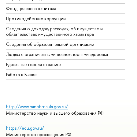
Фонд целевого капитала
До
Противодействие коррупции
Це
Сведения о доходах, расходах, об имуществе и
Би
обязательствах имущественного характера
Об
Сведения об образовательной организации
Об
Людям с ограниченными возможностями здоровья
Единая платежная страница
Работа в Вышке
http://www.minobrnauki.gov.ru/
Министерство науки и высшего образования РФ
https://edu.gov.ru/
Министерство просвещения РФ