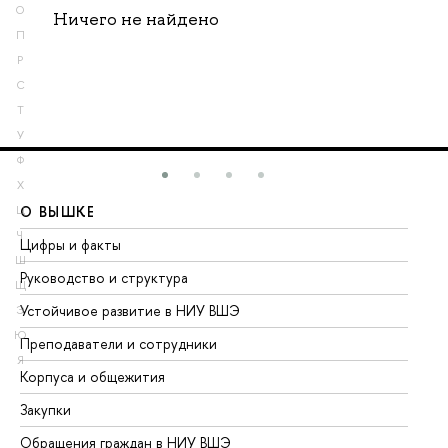
О
Ничего не найдено
П
Р
С
Т
У
Ф
Х
О ВЫШКЕ
О
Ц
Ч
Цифры и факты
Ли
Ш
Руководство и структура
До
Щ
Устойчивое развитие в НИУ ВШЭ
Ол
Э
Ю
Преподаватели и сотрудники
Пр
Я
Корпуса и общежития
Вы
Закупки
Пр
Обращения граждан в НИУ ВШЭ
Ас