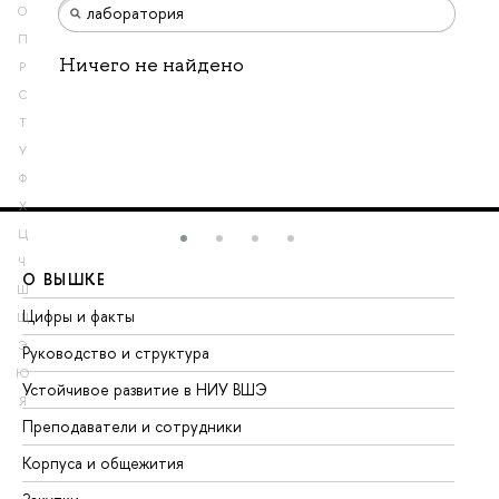
О
П
Ничего не найдено
Р
С
Т
У
Ф
Х
Ц
Ч
О ВЫШКЕ
О
Ш
Цифры и факты
Ли
Щ
Э
Руководство и структура
До
Ю
Устойчивое развитие в НИУ ВШЭ
Ол
Я
Преподаватели и сотрудники
Пр
Корпуса и общежития
Вы