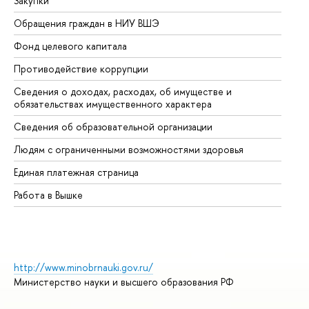
Закупки
Пр
Обращения граждан в НИУ ВШЭ
Ас
Фонд целевого капитала
До
Противодействие коррупции
Це
Сведения о доходах, расходах, об имуществе и
Би
обязательствах имущественного характера
Об
Сведения об образовательной организации
Об
Людям с ограниченными возможностями здоровья
Единая платежная страница
Работа в Вышке
http://www.minobrnauki.gov.ru/
Министерство науки и высшего образования РФ