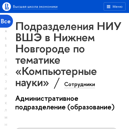
Высшая школа экономики
Меню
Все
Подразделения НИУ
А
ВШЭ в Нижнем
Б
Новгороде по
В
Г
тематике
Д
«Компьютерные
Е
Ж
науки»
З
Сотрудники
И
Административное
Й
К
подразделение (образование)
Л
М
Н