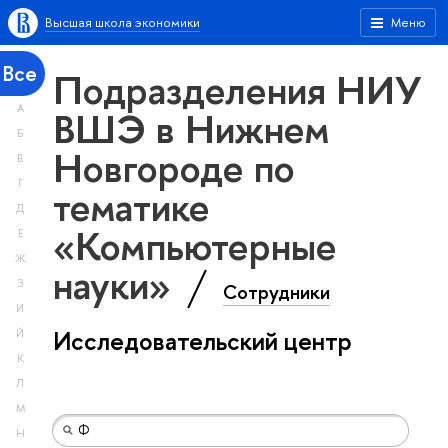
Высшая школа экономики
Меню
Все
Подразделения НИУ
А
ВШЭ в Нижнем
Б
Новгороде по
В
Г
тематике
Д
«Компьютерные
Е
Ж
науки»
З
Сотрудники
И
Исследовательский центр
Й
К
Л
М
Н