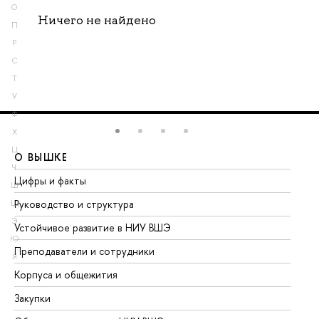
О
Ничего не найдено
П
Р
С
Т
У
Ф
Х
Ц
О ВЫШКЕ
О
Ч
Цифры и факты
Ли
Ш
Руководство и структура
До
Щ
Э
Устойчивое развитие в НИУ ВШЭ
Ол
Ю
Преподаватели и сотрудники
Пр
Я
Корпуса и общежития
Вы
Закупки
Пр