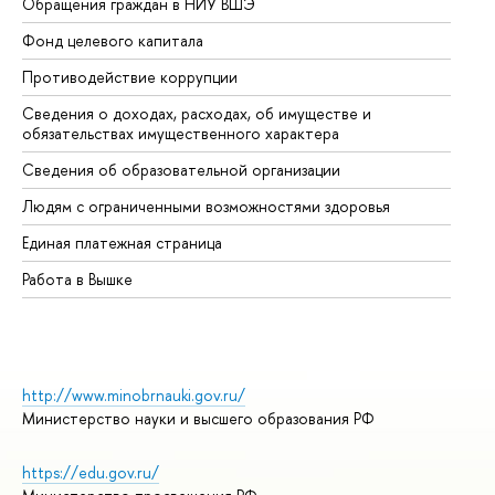
Обращения граждан в НИУ ВШЭ
Ас
Фонд целевого капитала
До
Противодействие коррупции
Це
Сведения о доходах, расходах, об имуществе и
Би
обязательствах имущественного характера
Об
Сведения об образовательной организации
Об
Людям с ограниченными возможностями здоровья
Единая платежная страница
Работа в Вышке
http://www.minobrnauki.gov.ru/
Министерство науки и высшего образования РФ
https://edu.gov.ru/