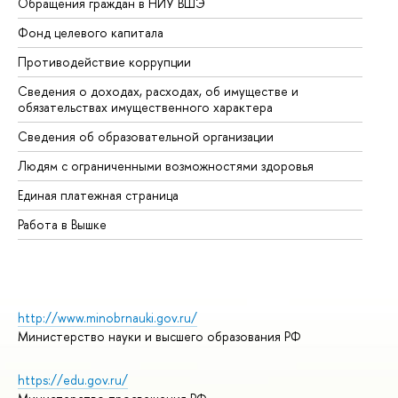
Обращения граждан в НИУ ВШЭ
Ас
Фонд целевого капитала
До
Противодействие коррупции
Це
Сведения о доходах, расходах, об имуществе и
Би
обязательствах имущественного характера
Об
Сведения об образовательной организации
Об
Людям с ограниченными возможностями здоровья
Единая платежная страница
Работа в Вышке
http://www.minobrnauki.gov.ru/
Министерство науки и высшего образования РФ
https://edu.gov.ru/