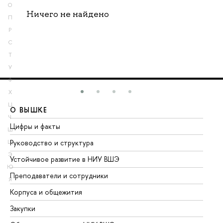
О
Ничего не найдено
П
Р
С
Т
У
Ф
Х
Ц
О ВЫШКЕ
О
Ч
Цифры и факты
Ли
Ш
Руководство и структура
До
Щ
Э
Устойчивое развитие в НИУ ВШЭ
Ол
Ю
Преподаватели и сотрудники
Пр
Я
Корпуса и общежития
Вы
Закупки
Пр