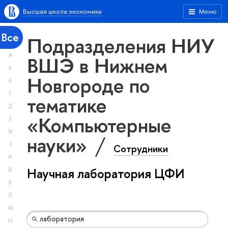
Высшая школа экономики
Меню
Все
Подразделения НИУ
А
ВШЭ в Нижнем
Б
Новгороде по
В
Г
тематике
Д
«Компьютерные
Е
Ж
науки»
З
Сотрудники
И
Научная лаборатория ЦФИ
Й
К
Л
М
Н