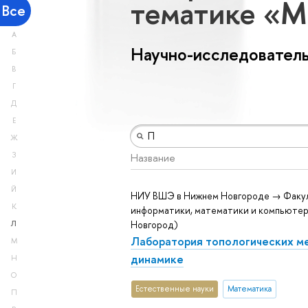
тематике «
Все
А
Научно-исследователь
Б
В
Г
Д
Е
Ж
З
Название
И
Й
НИУ ВШЭ в Нижнем Новгороде → Факу
К
информатики, математики и компьютер
Новгород)
Л
Лаборатория топологических м
М
динамике
Н
О
Естественные науки
Математика
П