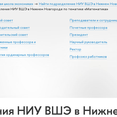
ая школа экономики»
Найти подразделение НИУ ВШЭ в Нижнем Нов
ления НИУ ВШЭ в Нижнем Новгороде по тематике «Математика»
ый совет
Преподаватели и сотрудник
юдательный совет
Почетные профессора
ительский совет
Президент
уженные профессора и
Научный руководитель
тники
Ректор
егия ординарных профессоров
Профсоюз работников
ния НИУ ВШЭ в Нижне