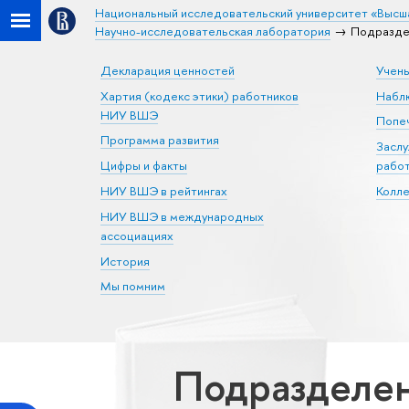
Национальный исследовательский университет «Высш
Научно-исследовательская лаборатория
Подразде
Декларация ценностей
Учен
Хартия (кодекс этики) работников
Набл
НИУ ВШЭ
Попеч
Программа развития
Засл
Цифры и факты
рабо
НИУ ВШЭ в рейтингах
Колл
НИУ ВШЭ в международных
ассоциациях
История
Мы помним
Подразделе