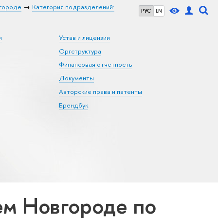
городе
Категория подразделений:
РУС
EN
и
Устав и лицензии
Оргструктура
Финансовая отчетность
Документы
Авторские права и патенты
Брендбук
м Новгороде по