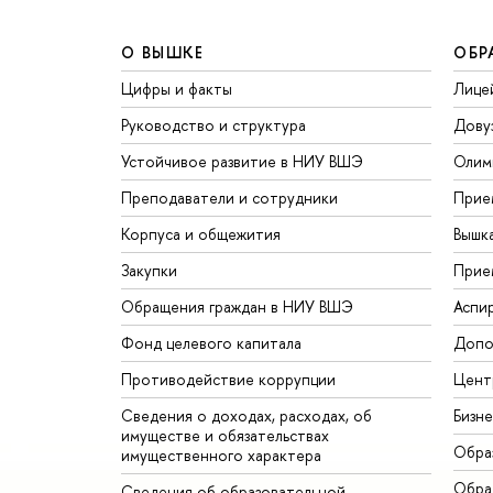
О ВЫШКЕ
ОБР
Цифры и факты
Лице
Руководство и структура
Дову
Устойчивое развитие в НИУ ВШЭ
Олим
Преподаватели и сотрудники
Прие
Корпуса и общежития
Вышк
Закупки
Прие
Обращения граждан в НИУ ВШЭ
Аспи
Фонд целевого капитала
Допо
Противодействие коррупции
Цент
Сведения о доходах, расходах, об
Бизн
имуществе и обязательствах
Обра
имущественного характера
Обрат
Сведения об образовательной