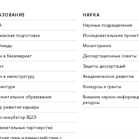
АЗОВАНИЕ
НАУКА
й
Научные подразделения
зовская подготовка
Исследовательские проек
пиады
Мониторинги
м в бакалавриат
Диссертационные советы
а+
Защиты диссертаций
м в магистратуру
Академическое развитие
рантура
Конкурсы и гранты
лнительное образование
Внешние научно-информац
ресурсы
р развития карьеры
ес-инкубатор ВШЭ
зовательные партнерства
ная связь и взаимодействие с