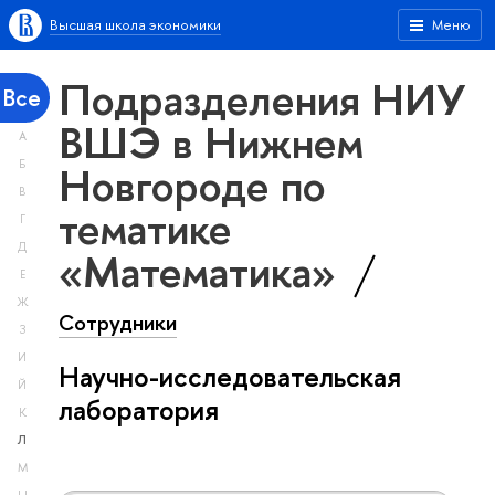
Высшая школа экономики
Меню
Подразделения НИУ
Все
ВШЭ в Нижнем
А
Новгороде по
Б
В
тематике
Г
Д
«Математика»
Е
Ж
Сотрудники
З
И
Научно-исследовательская
Й
лаборатория
К
Л
М