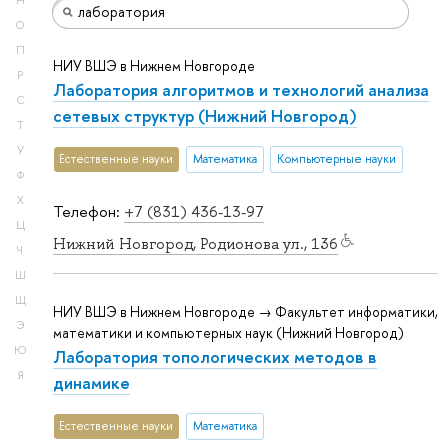
Н
О
П
НИУ ВШЭ в Нижнем Новгороде
Р
Лаборатория алгоритмов и технологий анализа
С
сетевых структур (Нижний Новгород)
Т
У
Естественные науки
Математика
Компьютерные науки
Ф
Х
Телефон:
+7 (831) 436-13-97
Ц
Нижний Новгород, Родионова ул., 136
Ч
Ш
Щ
НИУ ВШЭ в Нижнем Новгороде → Факультет информатики,
Э
математики и компьютерных наук (Нижний Новгород)
Ю
Лаборатория топологических методов в
Я
динамике
Естественные науки
Математика