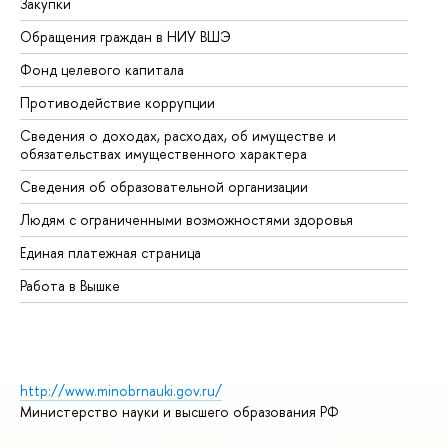
Закупки
Пр
Обращения граждан в НИУ ВШЭ
Ас
Фонд целевого капитала
До
Противодействие коррупции
Це
Сведения о доходах, расходах, об имуществе и
Би
обязательствах имущественного характера
Об
Сведения об образовательной организации
Об
Людям с ограниченными возможностями здоровья
Единая платежная страница
Работа в Вышке
http://www.minobrnauki.gov.ru/
Министерство науки и высшего образования РФ