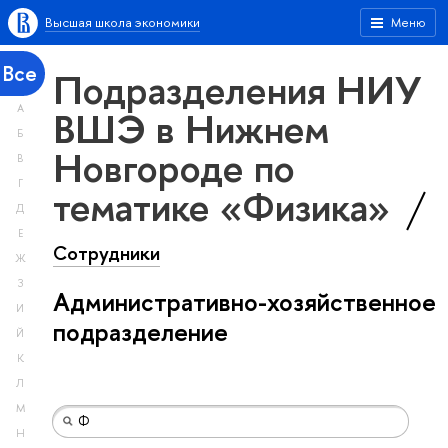
Высшая школа экономики
Меню
Все
Подразделения НИУ
А
ВШЭ в Нижнем
Б
Новгороде по
В
Г
тематике «Физика»
Д
Е
Сотрудники
Ж
З
Административно-хозяйственное
И
подразделение
Й
К
Л
М
Н