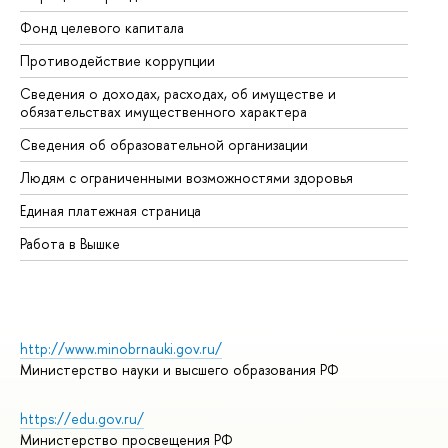
Фонд целевого капитала
До
Противодействие коррупции
Це
Сведения о доходах, расходах, об имуществе и
Би
обязательствах имущественного характера
Об
Сведения об образовательной организации
Об
Людям с ограниченными возможностями здоровья
Единая платежная страница
Работа в Вышке
http://www.minobrnauki.gov.ru/
Министерство науки и высшего образования РФ
https://edu.gov.ru/
Министерство просвещения РФ