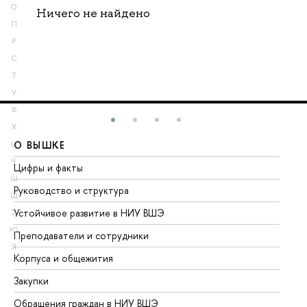
О
Ничего не найдено
П
Р
С
Т
У
Ф
Х
О ВЫШКЕ
О
Ц
Ч
Цифры и факты
Ли
Ш
Руководство и структура
До
Щ
Устойчивое развитие в НИУ ВШЭ
Ол
Э
Ю
Преподаватели и сотрудники
Пр
Я
Корпуса и общежития
Вы
Закупки
Пр
Обращения граждан в НИУ ВШЭ
Ас