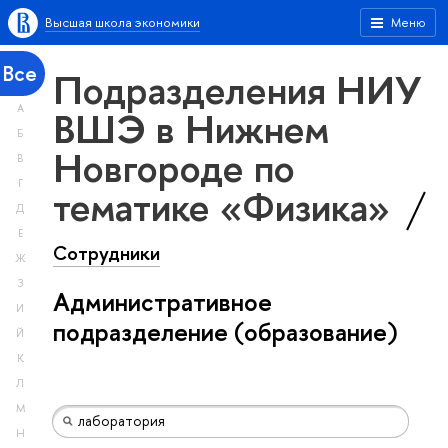
Высшая школа экономики
Меню
Все
Подразделения НИУ
А
ВШЭ в Нижнем
Б
Новгороде по
В
Г
тематике «Физика»
Д
Е
Сотрудники
Ж
З
Административное
И
подразделение (образование)
Й
К
Л
М
Н