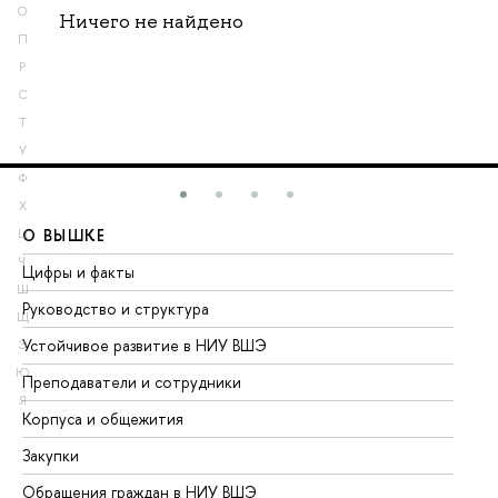
О
Ничего не найдено
П
Р
С
Т
У
Ф
Х
О ВЫШКЕ
О
Ц
Ч
Цифры и факты
Ли
Ш
Руководство и структура
До
Щ
Устойчивое развитие в НИУ ВШЭ
Ол
Э
Ю
Преподаватели и сотрудники
Пр
Я
Корпуса и общежития
Вы
Закупки
Пр
Обращения граждан в НИУ ВШЭ
Ас