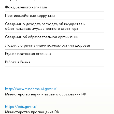
Фонд целевого капитала
До
Противодействие коррупции
Це
Сведения о доходах, расходах, об имуществе и
Би
обязательствах имущественного характера
Об
Сведения об образовательной организации
Об
Людям с ограниченными возможностями здоровья
Единая платежная страница
Работа в Вышке
http://www.minobrnauki.gov.ru/
Министерство науки и высшего образования РФ
https://edu.gov.ru/
Министерство просвещения РФ