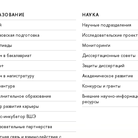
АЗОВАНИЕ
НАУКА
й
Научные подразделения
зовская подготовка
Исследовательские проек
пиады
Мониторинги
м в бакалавриат
Диссертационные советы
а+
Защиты диссертаций
м в магистратуру
Академическое развитие
рантура
Конкурсы и гранты
лнительное образование
Внешние научно-информац
ресурсы
р развития карьеры
ес-инкубатор ВШЭ
зовательные партнерства
ная связь и взаимодействие с