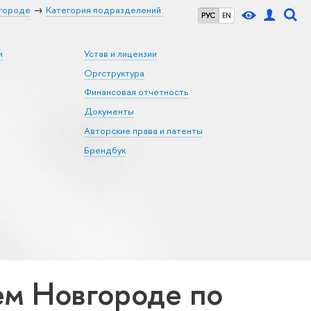
городе
Категория подразделений:
РУС
EN
и
Устав и лицензии
Оргструктура
Финансовая отчетность
Документы
Авторские права и патенты
Брендбук
м Новгороде по