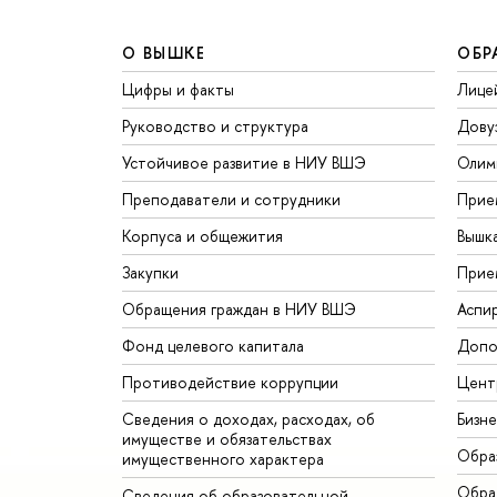
О ВЫШКЕ
ОБР
Цифры и факты
Лице
Руководство и структура
Дову
Устойчивое развитие в НИУ ВШЭ
Олим
Преподаватели и сотрудники
Прие
Корпуса и общежития
Вышк
Закупки
Прие
Обращения граждан в НИУ ВШЭ
Аспи
Фонд целевого капитала
Допо
Противодействие коррупции
Цент
Сведения о доходах, расходах, об
Бизн
имуществе и обязательствах
Обра
имущественного характера
Обрат
Сведения об образовательной