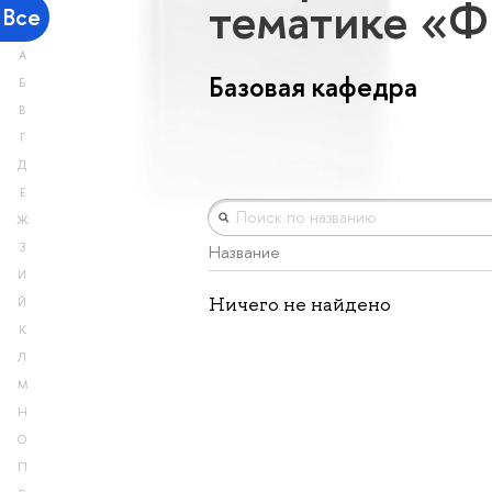
тематике «
Все
А
Базовая кафедра
Б
В
Г
Д
Е
Ж
З
Название
И
Ничего не найдено
Й
К
Л
М
Н
О
П