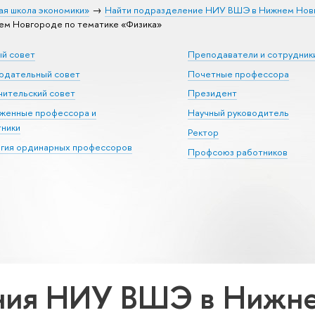
ая школа экономики»
Найти подразделение НИУ ВШЭ в Нижнем Нов
м Новгороде по тематике «Физика»
ый совет
Преподаватели и сотрудник
юдательный совет
Почетные профессора
ительский совет
Президент
уженные профессора и
Научный руководитель
тники
Ректор
егия ординарных профессоров
Профсоюз работников
ния НИУ ВШЭ в Нижне