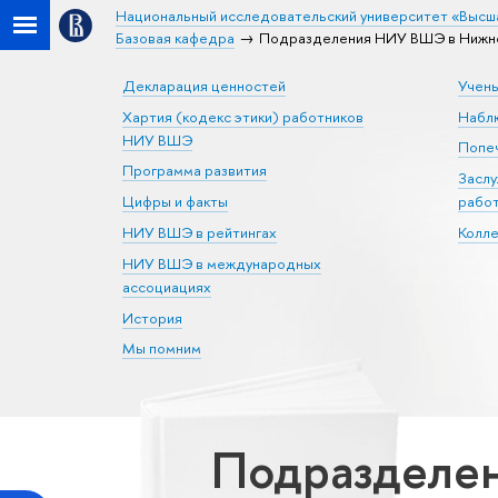
Национальный исследовательский университет «Высш
Базовая кафедра
Подразделения НИУ ВШЭ в Нижне
Декларация ценностей
Учен
Хартия (кодекс этики) работников
Набл
НИУ ВШЭ
Попеч
Программа развития
Засл
Цифры и факты
рабо
НИУ ВШЭ в рейтингах
Колл
НИУ ВШЭ в международных
ассоциациях
История
Мы помним
Подразделе