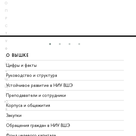
О
П
Р
С
Т
У
Ф
О ВЫШКЕ
О
Х
Ц
Цифры и факты
Ли
Ч
Руководство и структура
До
Ш
Устойчивое развитие в НИУ ВШЭ
Ол
Щ
Э
Преподаватели и сотрудники
Пр
Ю
Корпуса и общежития
Вы
Я
Закупки
Пр
Обращения граждан в НИУ ВШЭ
Ас
Фонд целевого капитала
До