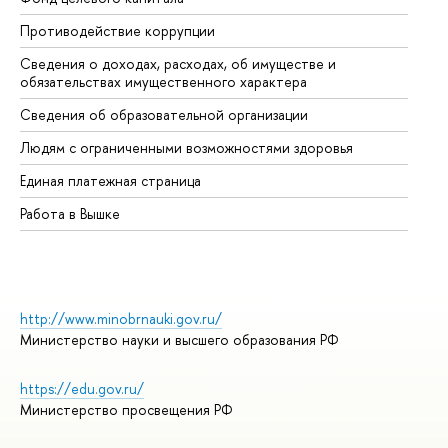
Противодействие коррупции
Це
Сведения о доходах, расходах, об имуществе и
Би
обязательствах имущественного характера
Об
Сведения об образовательной организации
Об
Людям с ограниченными возможностями здоровья
Единая платежная страница
Работа в Вышке
http://www.minobrnauki.gov.ru/
Министерство науки и высшего образования РФ
https://edu.gov.ru/
Министерство просвещения РФ