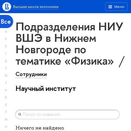
Высшая школа экономики
Меню
Все
Подразделения НИУ
А
ВШЭ в Нижнем
Б
Новгороде по
В
Г
тематике «Физика»
Д
Е
Сотрудники
Ж
З
Научный институт
И
Й
К
Л
М
Н
Ничего не найдено