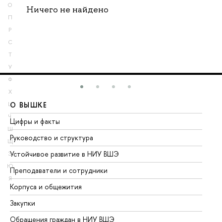
О
Ничего не найдено
П
Р
С
Т
У
Ф
Х
О ВЫШКЕ
О
Ц
Ч
Цифры и факты
Ли
Ш
Руководство и структура
До
Щ
Устойчивое развитие в НИУ ВШЭ
Ол
Э
Ю
Преподаватели и сотрудники
Пр
Я
Корпуса и общежития
Вы
Закупки
Пр
Обращения граждан в НИУ ВШЭ
Ас