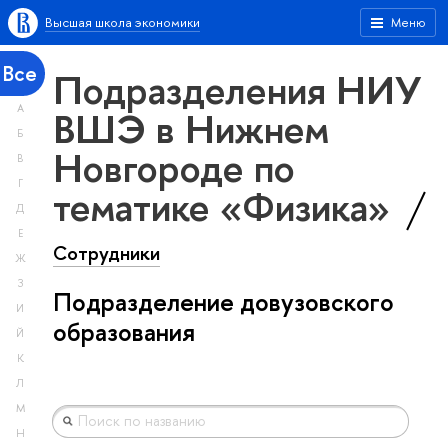
Высшая школа экономики
Меню
Все
Подразделения НИУ
А
ВШЭ в Нижнем
Б
Новгороде по
В
Г
тематике «Физика»
Д
Е
Сотрудники
Ж
З
Подразделение довузовского
И
образования
Й
К
Л
М
Н