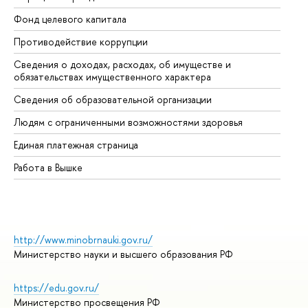
Фонд целевого капитала
До
Противодействие коррупции
Це
Сведения о доходах, расходах, об имуществе и
Би
обязательствах имущественного характера
Об
Сведения об образовательной организации
Об
Людям с ограниченными возможностями здоровья
Единая платежная страница
Работа в Вышке
http://www.minobrnauki.gov.ru/
Министерство науки и высшего образования РФ
https://edu.gov.ru/
Министерство просвещения РФ