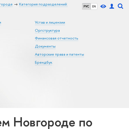
городе
Категория подразделений:
РУС
EN
и
Устав и лицензии
Оргструктура
Финансовая отчетность
Документы
Авторские права и патенты
Брендбук
м Новгороде по