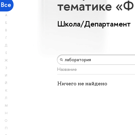
тематике «
Все
А
Школа/Департамент
Б
В
Г
Д
Е
Ж
З
Название
И
Ничего не найдено
Й
К
Л
М
Н
О
П