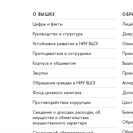
О ВЫШКЕ
ОБР
Цифры и факты
Лице
Руководство и структура
Дову
Устойчивое развитие в НИУ ВШЭ
Олим
Преподаватели и сотрудники
Прие
Корпуса и общежития
Вышк
Закупки
Прие
Обращения граждан в НИУ ВШЭ
Аспи
Фонд целевого капитала
Допо
Противодействие коррупции
Цент
Сведения о доходах, расходах, об
Бизн
имуществе и обязательствах
Обра
имущественного характера
Обрат
Сведения об образовательной