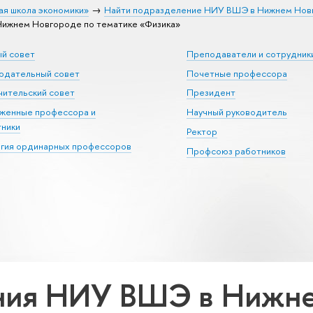
ая школа экономики»
Найти подразделение НИУ ВШЭ в Нижнем Нов
ижнем Новгороде по тематике «Физика»
ый совет
Преподаватели и сотрудник
юдательный совет
Почетные профессора
ительский совет
Президент
уженные профессора и
Научный руководитель
тники
Ректор
егия ординарных профессоров
Профсоюз работников
ния НИУ ВШЭ в Нижне