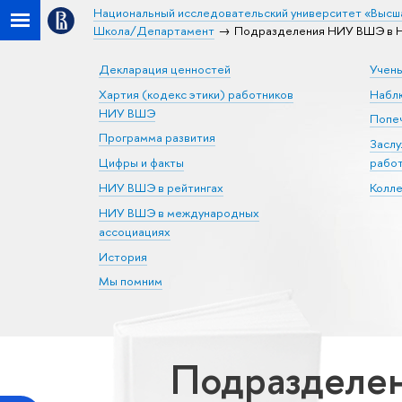
Национальный исследовательский университет «Высш
Школа/Департамент
Подразделения НИУ ВШЭ в Н
Декларация ценностей
Учен
Хартия (кодекс этики) работников
Набл
НИУ ВШЭ
Попеч
Программа развития
Засл
Цифры и факты
рабо
НИУ ВШЭ в рейтингах
Колл
НИУ ВШЭ в международных
ассоциациях
История
Мы помним
Подразделе