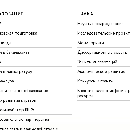
АЗОВАНИЕ
НАУКА
й
Научные подразделения
зовская подготовка
Исследовательские проек
пиады
Мониторинги
м в бакалавриат
Диссертационные советы
а+
Защиты диссертаций
м в магистратуру
Академическое развитие
рантура
Конкурсы и гранты
лнительное образование
Внешние научно-информац
ресурсы
р развития карьеры
ес-инкубатор ВШЭ
зовательные партнерства
ная связь и взаимодействие с