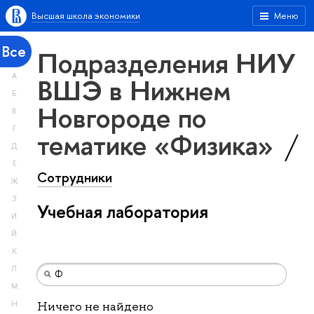
Высшая школа экономики
Меню
Все
Подразделения НИУ
А
ВШЭ в Нижнем
Б
Новгороде по
В
Г
тематике «Физика»
Д
Е
Сотрудники
Ж
З
Учебная лаборатория
И
Й
К
Л
М
Н
Ничего не найдено