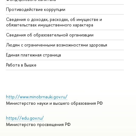
Противодействие коррупции
Це
Сведения о доходах, расходах, об имуществе и
Би
обязательствах имущественного характера
Об
Сведения об образовательной организации
Об
Людям с ограниченными возможностями здоровья
Единая платежная страница
Работа в Вышке
http://www.minobrnauki.gov.ru/
Министерство науки и высшего образования РФ
https://edu.gov.ru/
Министерство просвещения РФ