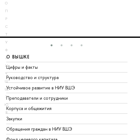
О
П
Р
С
Т
У
Ф
О ВЫШКЕ
О
Х
Ц
Цифры и факты
Ли
Ч
Руководство и структура
До
Ш
Устойчивое развитие в НИУ ВШЭ
Ол
Щ
Э
Преподаватели и сотрудники
Пр
Ю
Корпуса и общежития
Вы
Я
Закупки
Пр
Обращения граждан в НИУ ВШЭ
Ас
Фонд целевого капитала
До