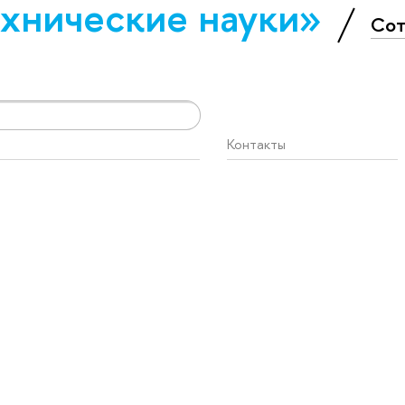
х­ничес­кие науки»
Сот
Контакты