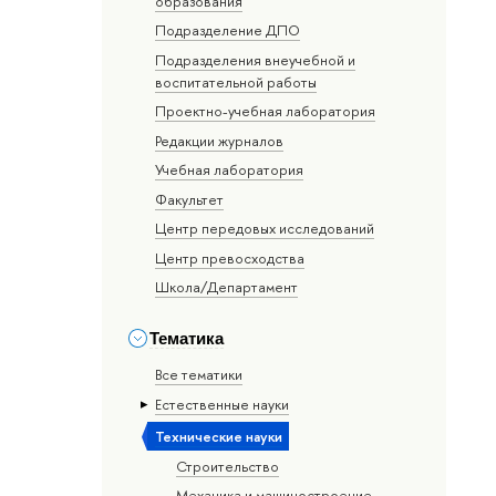
образования
Подразделение ДПО
Подразделения внеучебной и
воспитательной работы
Проектно-учебная лаборатория
Редакции журналов
Учебная лаборатория
Факультет
Центр передовых исследований
Центр превосходства
Школа/Департамент
Тематика
Все тематики
Естественные науки
Тех­ничес­кие науки
Строительство
Механика и машиностроение