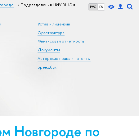
городе
Подразделения НИУ ВШЭ в
РУС
EN
и
Устав и лицензии
Оргструктура
Финансовая отчетность
Документы
Авторские права и патенты
Брендбук
м Новгороде по