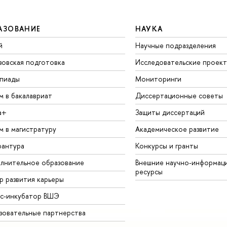
АЗОВАНИЕ
НАУКА
й
Научные подразделения
зовская подготовка
Исследовательские проек
пиады
Мониторинги
м в бакалавриат
Диссертационные советы
а+
Защиты диссертаций
м в магистратуру
Академическое развитие
рантура
Конкурсы и гранты
лнительное образование
Внешние научно-информац
ресурсы
р развития карьеры
ес-инкубатор ВШЭ
зовательные партнерства