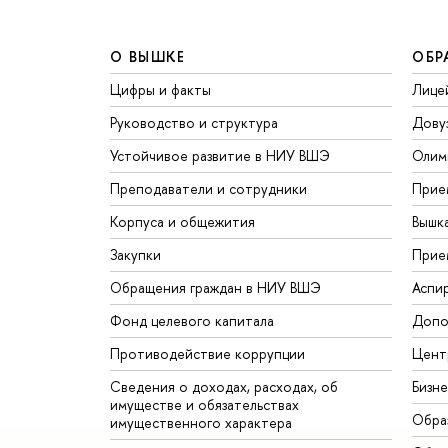
О ВЫШКЕ
ОБР
Цифры и факты
Лице
Руководство и структура
Дову
Устойчивое развитие в НИУ ВШЭ
Олим
Преподаватели и сотрудники
Прие
Корпуса и общежития
Вышк
Закупки
Прие
Обращения граждан в НИУ ВШЭ
Аспи
Фонд целевого капитала
Допо
Противодействие коррупции
Цент
Сведения о доходах, расходах, об
Бизн
имуществе и обязательствах
Обра
имущественного характера