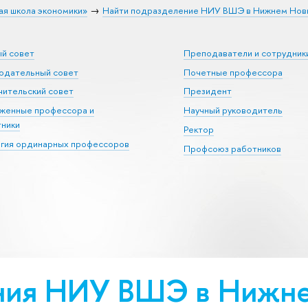
ая школа экономики»
Найти подразделение НИУ ВШЭ в Нижнем Нов
ый совет
Преподаватели и сотрудник
юдательный совет
Почетные профессора
ительский совет
Президент
уженные профессора и
Научный руководитель
тники
Ректор
егия ординарных профессоров
Профсоюз работников
ния НИУ ВШЭ в Нижне