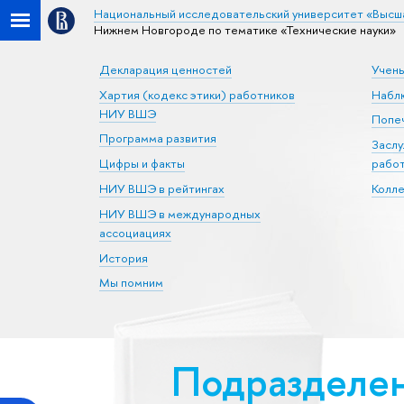
Национальный исследовательский университет «Высш
Нижнем Новгороде по тематике «Тех­ничес­кие науки»
Декларация ценностей
Учен
Хартия (кодекс этики) работников
Набл
НИУ ВШЭ
Попеч
Программа развития
Засл
Цифры и факты
рабо
НИУ ВШЭ в рейтингах
Колл
НИУ ВШЭ в международных
ассоциациях
История
Мы помним
Подразделе