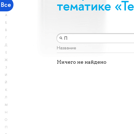
тематике «Те
Все
А
Б
В
Г
Д
Название
Е
Ж
Ничего не найдено
З
И
Й
К
Л
М
Н
О
П