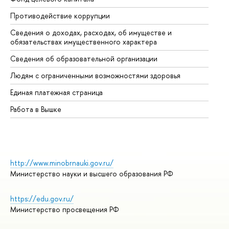
Противодействие коррупции
Це
Сведения о доходах, расходах, об имуществе и
Би
обязательствах имущественного характера
Об
Сведения об образовательной организации
Об
Людям с ограниченными возможностями здоровья
Единая платежная страница
Работа в Вышке
http://www.minobrnauki.gov.ru/
Министерство науки и высшего образования РФ
https://edu.gov.ru/
Министерство просвещения РФ