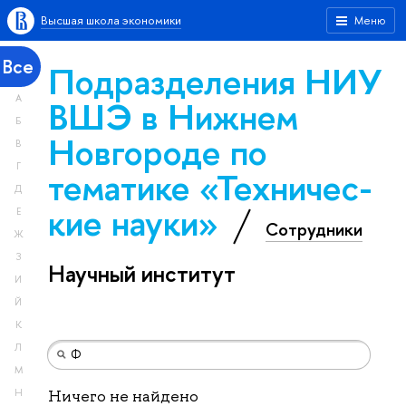
Высшая школа экономики
Меню
Все
Подразделения НИУ
А
ВШЭ в Нижнем
Б
Новгороде по
В
Г
тематике «Тех­ничес­
Д
кие науки»
Е
Сотрудники
Ж
З
Научный институт
И
Й
К
Л
М
Н
Ничего не найдено