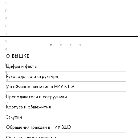
О
П
Р
С
Т
У
Ф
О ВЫШКЕ
О
Х
Ц
Цифры и факты
Ли
Ч
Руководство и структура
До
Ш
Устойчивое развитие в НИУ ВШЭ
Ол
Щ
Э
Преподаватели и сотрудники
Пр
Ю
Корпуса и общежития
Вы
Я
Закупки
Пр
Обращения граждан в НИУ ВШЭ
Ас
Фонд целевого капитала
До