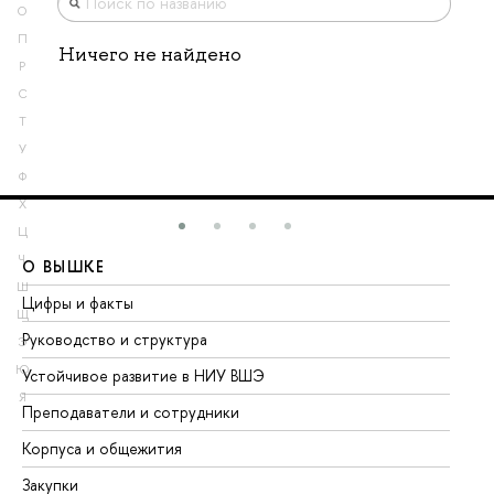
О
П
Ничего не найдено
Р
С
Т
У
Ф
Х
Ц
Ч
О ВЫШКЕ
О
Ш
Цифры и факты
Ли
Щ
Руководство и структура
До
Э
Ю
Устойчивое развитие в НИУ ВШЭ
Ол
Я
Преподаватели и сотрудники
Пр
Корпуса и общежития
Вы
Закупки
Пр