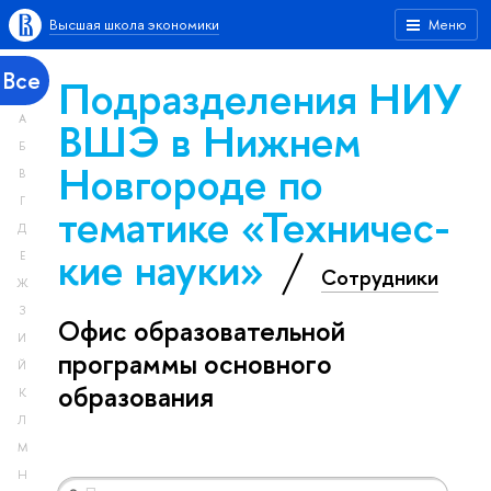
Высшая школа экономики
Меню
Все
Подразделения НИУ
А
ВШЭ в Нижнем
Б
Новгороде по
В
Г
тематике «Тех­ничес­
Д
кие науки»
Е
Сотрудники
Ж
З
Офис образовательной
И
программы основного
Й
образования
К
Л
М
Н