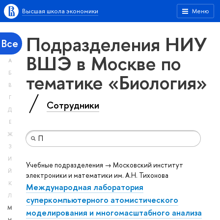
Высшая школа экономики
Меню
Подразделения НИУ
Все
ВШЭ в Москве по
А
тематике «Биология»
Б
В
Г
Сотрудники
Д
Е
Ж
З
И
Учебные подразделения → Московский институт
Й
электроники и математики им. А.Н. Тихонова
К
Международная лаборатория
Л
суперкомпьютерного атомистического
М
моделирования и многомасштабного анализа