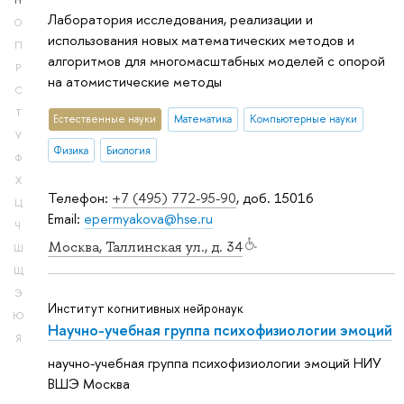
Н
Лаборатория исследования, реализации и
О
использования новых математических методов и
П
алгоритмов для многомасштабных моделей с опорой
Р
на атомистические методы
С
Т
Естественные науки
Математика
Компьютерные науки
У
Физика
Биология
Ф
Х
Телефон:
+7 (495) 772-95-90
, доб. 15016
Ц
Email:
epermyakova@hse.ru
Ч
Москва, Таллинская ул., д. 34
Ш
Щ
Э
Институт когнитивных нейронаук
Ю
Научно-учебная группа психофизиологии эмоций
Я
научно-учебная группа психофизиологии эмоций НИУ
ВШЭ Москва