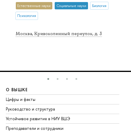
Естественные науки
Социальные науки
Биология
Психология
Москва, Кривоколенный переулок, д. 3
О ВЫШКЕ
О
Цифры и факты
Ли
Руководство и структура
До
Устойчивое развитие в НИУ ВШЭ
Ол
Преподаватели и сотрудники
Пр