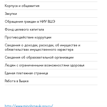
Корпуса и общежития
Вы
Закупки
Пр
Обращения граждан в НИУ ВШЭ
Ас
Фонд целевого капитала
До
Противодействие коррупции
Це
Сведения о доходах, расходах, об имуществе и
Би
обязательствах имущественного характера
Об
Сведения об образовательной организации
Об
Людям с ограниченными возможностями здоровья
Единая платежная страница
Работа в Вышке
http://www.minobrnauki.gov.ru/