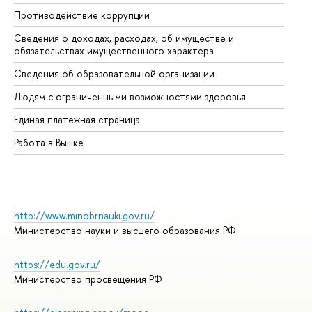
Противодействие коррупции
Це
Сведения о доходах, расходах, об имуществе и
Би
обязательствах имущественного характера
Об
Сведения об образовательной организации
Об
Людям с ограниченными возможностями здоровья
Единая платежная страница
Работа в Вышке
http://www.minobrnauki.gov.ru/
Министерство науки и высшего образования РФ
https://edu.gov.ru/
Министерство просвещения РФ