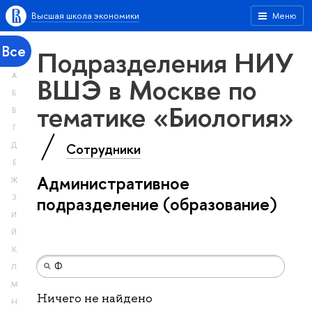
Высшая школа экономики
Меню
Все
Подразделения НИУ
А
ВШЭ в Москве по
Б
тематике «Биология»
В
Г
Сотрудники
Д
Е
Административное
Ж
З
подразделение (образование)
И
Й
К
Л
М
Ничего не найдено
Н