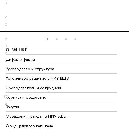
О
П
Р
С
Т
У
Ф
О ВЫШКЕ
О
Х
Цифры и факты
Ли
Ц
Ч
Руководство и структура
До
Ш
Устойчивое развитие в НИУ ВШЭ
Ол
Щ
Преподаватели и сотрудники
Пр
Э
Ю
Корпуса и общежития
Вы
Я
Закупки
Пр
Обращения граждан в НИУ ВШЭ
Ас
Фонд целевого капитала
До