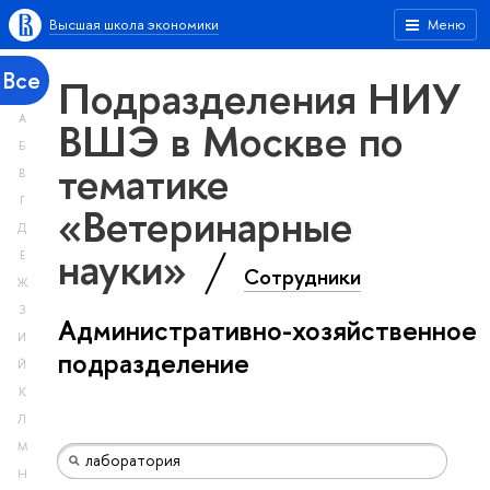
Высшая школа экономики
Меню
Все
Подразделения НИУ
А
ВШЭ в Москве по
Б
тематике
В
Г
«Ветеринарные
Д
науки»
Е
Сотрудники
Ж
З
Административно-хозяйственное
И
подразделение
Й
К
Л
М
Н