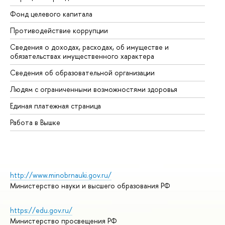
Фонд целевого капитала
До
Противодействие коррупции
Це
Сведения о доходах, расходах, об имуществе и
Би
обязательствах имущественного характера
Об
Сведения об образовательной организации
Об
Людям с ограниченными возможностями здоровья
Единая платежная страница
Работа в Вышке
http://www.minobrnauki.gov.ru/
Министерство науки и высшего образования РФ
https://edu.gov.ru/
Министерство просвещения РФ