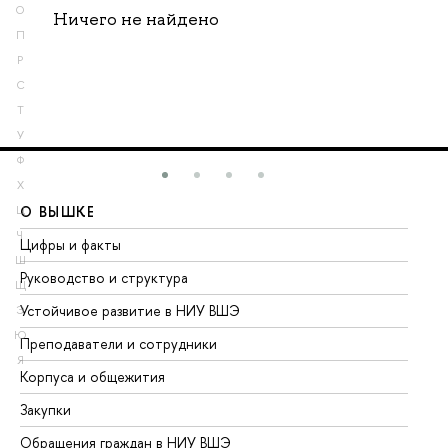
О
Ничего не найдено
П
Р
С
Т
У
Ф
Х
О ВЫШКЕ
О
Ц
Ч
Цифры и факты
Ли
Ш
Руководство и структура
До
Щ
Устойчивое развитие в НИУ ВШЭ
Ол
Э
Ю
Преподаватели и сотрудники
Пр
Я
Корпуса и общежития
Вы
Закупки
Пр
Обращения граждан в НИУ ВШЭ
Ас