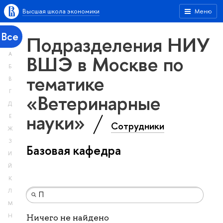
Высшая школа экономики
Меню
Все
Подразделения НИУ
А
ВШЭ в Москве по
Б
тематике
В
Г
«Ветеринарные
Д
науки»
Е
Сотрудники
Ж
З
Базовая кафедра
И
Й
К
Л
М
Н
Ничего не найдено