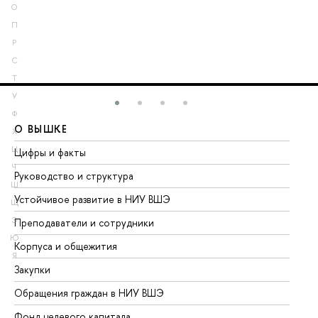
О
П
Р
С
Т
У
Ф
О ВЫШКЕ
О
Х
Ц
Цифры и факты
Ли
Ч
Руководство и структура
До
Ш
Устойчивое развитие в НИУ ВШЭ
Ол
Щ
Э
Преподаватели и сотрудники
Пр
Ю
Корпуса и общежития
Вы
Я
Закупки
Пр
Обращения граждан в НИУ ВШЭ
Ас
Фонд целевого капитала
До