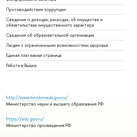
Противодействие коррупции
Це
Сведения о доходах, расходах, об имуществе и
Би
обязательствах имущественного характера
Об
Сведения об образовательной организации
Об
Людям с ограниченными возможностями здоровья
Единая платежная страница
Работа в Вышке
http://www.minobrnauki.gov.ru/
Министерство науки и высшего образования РФ
https://edu.gov.ru/
Министерство просвещения РФ