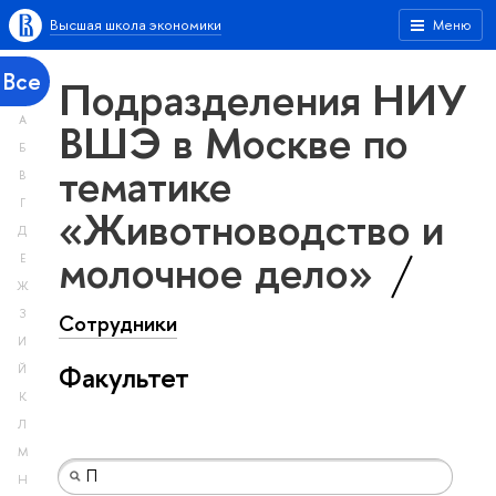
Высшая школа экономики
Меню
Все
Подразделения НИУ
А
ВШЭ в Москве по
Б
тематике
В
Г
«Животноводство и
Д
молочное дело»
Е
Ж
З
Сотрудники
И
Факультет
Й
К
Л
М
Н