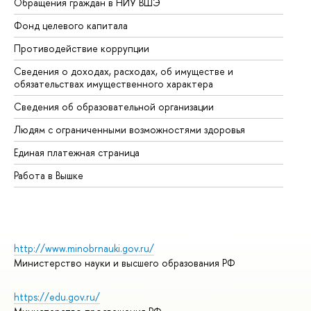
Обращения граждан в НИУ ВШЭ
Ас
Фонд целевого капитала
До
Противодействие коррупции
Це
Сведения о доходах, расходах, об имуществе и
Би
обязательствах имущественного характера
Об
Сведения об образовательной организации
Об
Людям с ограниченными возможностями здоровья
Единая платежная страница
Работа в Вышке
http://www.minobrnauki.gov.ru/
Министерство науки и высшего образования РФ
https://edu.gov.ru/