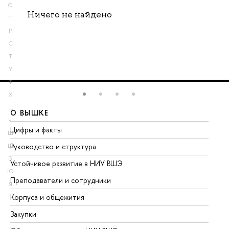
О
Ничего не найдено
П
Р
С
Т
У
Ф
Х
Ц
О ВЫШКЕ
О
Ч
Цифры и факты
Ли
Ш
Руководство и структура
До
Щ
Э
Устойчивое развитие в НИУ ВШЭ
Ол
Ю
Преподаватели и сотрудники
Пр
Я
Корпуса и общежития
Вы
Закупки
Пр