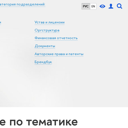
атегория подразделений:
РУС
EN
и
Устав и лицензии
Оргструктура
Финансовая отчетность
Документы
Авторские права и патенты
Брендбук
 по тематике