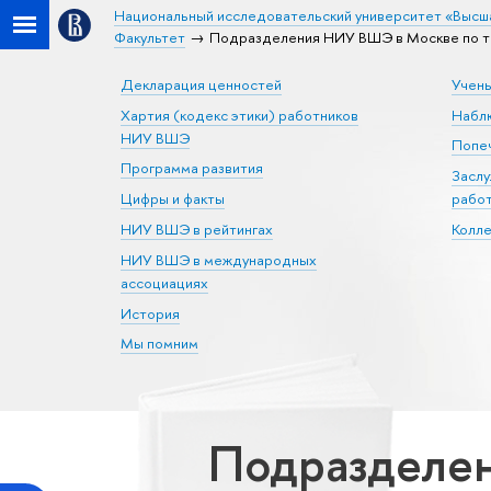
Национальный исследовательский университет «Высш
Факультет
Подразделения НИУ ВШЭ в Москве по т
Декларация ценностей
Учен
Хартия (кодекс этики) работников
Набл
НИУ ВШЭ
Попеч
Программа развития
Засл
Цифры и факты
рабо
НИУ ВШЭ в рейтингах
Колл
НИУ ВШЭ в международных
ассоциациях
История
Мы помним
Подразделен