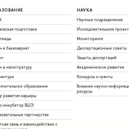
АЗОВАНИЕ
НАУКА
й
Научные подразделения
зовская подготовка
Исследовательские проек
пиады
Мониторинги
м в бакалавриат
Диссертационные советы
а+
Защиты диссертаций
м в магистратуру
Академическое развитие
рантура
Конкурсы и гранты
лнительное образование
Внешние научно-информац
ресурсы
р развития карьеры
ес-инкубатор ВШЭ
зовательные партнерства
ная связь и взаимодействие с