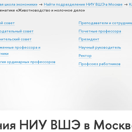
ая школа экономики»
Найти подразделение НИУ ВШЭ в Москве
К
ематике «Животноводство и молочное дело»
ый совет
Преподаватели и сотрудник
юдательный совет
Почетные профессора
ительский совет
Президент
уженные профессора и
Научный руководитель
тники
Ректор
егия ординарных профессоров
Профсоюз работников
ия НИУ ВШЭ в Москве