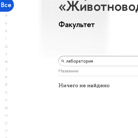
«Животновод
Все
А
Факультет
Б
В
Г
Д
Е
Ж
З
Название
И
Ничего не найдено
Й
К
Л
М
Н
О
П