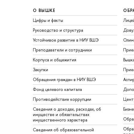
О ВЫШКЕ
ОБР
Цифры и факты
Лице
Руководство и структура
Дову
Устойчивое развитие в НИУ ВШЭ
Олим
Преподаватели и сотрудники
Прие
Корпуса и общежития
Вышк
Закупки
Прие
Обращения граждан в НИУ ВШЭ
Аспи
Фонд целевого капитала
Допо
Противодействие коррупции
Цент
Сведения о доходах, расходах, об
Бизн
имуществе и обязательствах
Обра
имущественного характера
Обрат
Сведения об образовательной