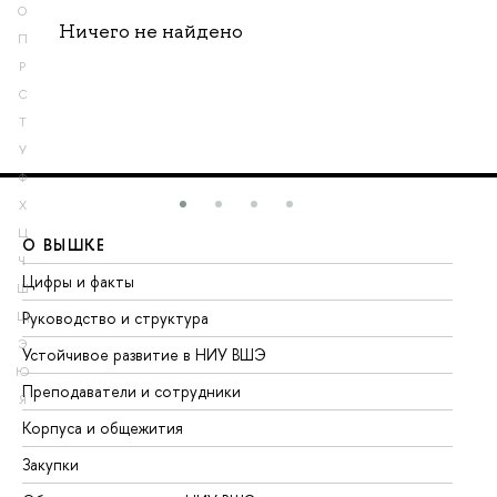
О
Ничего не найдено
П
Р
С
Т
У
Ф
Х
Ц
О ВЫШКЕ
О
Ч
Цифры и факты
Ли
Ш
Руководство и структура
До
Щ
Э
Устойчивое развитие в НИУ ВШЭ
Ол
Ю
Преподаватели и сотрудники
Пр
Я
Корпуса и общежития
Вы
Закупки
Пр