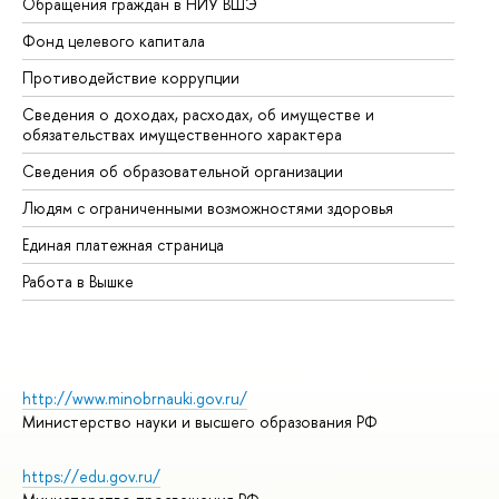
Обращения граждан в НИУ ВШЭ
Ас
Фонд целевого капитала
До
Противодействие коррупции
Це
Сведения о доходах, расходах, об имуществе и
Би
обязательствах имущественного характера
Об
Сведения об образовательной организации
Об
Людям с ограниченными возможностями здоровья
Единая платежная страница
Работа в Вышке
http://www.minobrnauki.gov.ru/
Министерство науки и высшего образования РФ
https://edu.gov.ru/