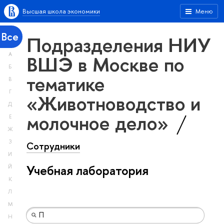
Высшая школа экономики
Меню
Все
Подразделения НИУ
А
ВШЭ в Москве по
Б
тематике
В
Г
«Животноводство и
Д
молочное дело»
Е
Ж
З
Сотрудники
И
Учебная лаборатория
Й
К
Л
М
Н