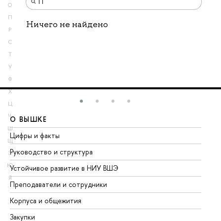
О
П
Ничего не найдено
Р
С
Т
У
Ф
Х
Ц
Ч
О ВЫШКЕ
О
Ш
Цифры и факты
Ли
Щ
Руководство и структура
До
Э
Ю
Устойчивое развитие в НИУ ВШЭ
Ол
Я
Преподаватели и сотрудники
Пр
Корпуса и общежития
Вы
Закупки
Пр