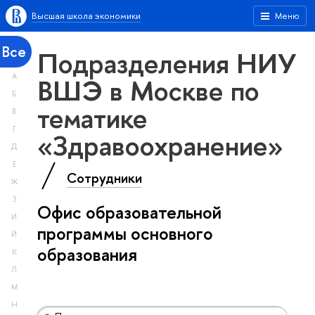
Высшая школа экономики
Меню
Все
Подразделения НИУ
А
ВШЭ в Москве по
Б
тематике
В
Г
«Здравоохранение»
Д
Е
Сотрудники
Ж
З
Офис образовательной
И
программы основного
Й
образования
К
Л
М
Н