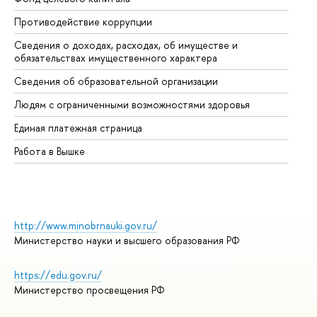
Противодействие коррупции
Це
Сведения о доходах, расходах, об имуществе и
Би
обязательствах имущественного характера
Об
Сведения об образовательной организации
Об
Людям с ограниченными возможностями здоровья
Единая платежная страница
Работа в Вышке
http://www.minobrnauki.gov.ru/
Министерство науки и высшего образования РФ
https://edu.gov.ru/
Министерство просвещения РФ