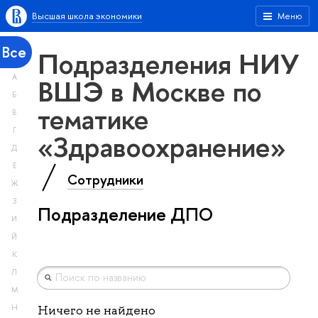
Высшая школа экономики
Меню
Все
Подразделения НИУ
А
ВШЭ в Москве по
Б
тематике
В
Г
«Здравоохранение»
Д
Е
Сотрудники
Ж
З
Подразделение ДПО
И
Й
К
Л
М
Н
Ничего не найдено