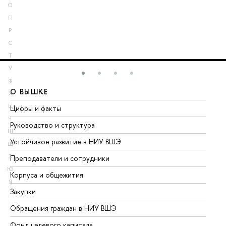
О
П
Р
С
Т
У
Ф
О ВЫШКЕ
О
Х
Ц
Цифры и факты
Ли
Ч
Руководство и структура
До
Ш
Устойчивое развитие в НИУ ВШЭ
Ол
Щ
Э
Преподаватели и сотрудники
Пр
Ю
Корпуса и общежития
Вы
Я
Закупки
Пр
Обращения граждан в НИУ ВШЭ
Ас
Фонд целевого капитала
До