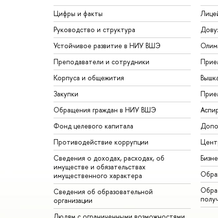
Цифры и факты
Лице
Руководство и структура
Дову
Устойчивое развитие в НИУ ВШЭ
Олим
Преподаватели и сотрудники
Прие
Корпуса и общежития
Вышк
Закупки
Прие
Обращения граждан в НИУ ВШЭ
Аспи
Фонд целевого капитала
Допо
Противодействие коррупции
Цент
Сведения о доходах, расходах, об
Бизн
имуществе и обязательствах
Обра
имущественного характера
Обрат
Сведения об образовательной
полу
организации
Людям с ограниченными возможностями