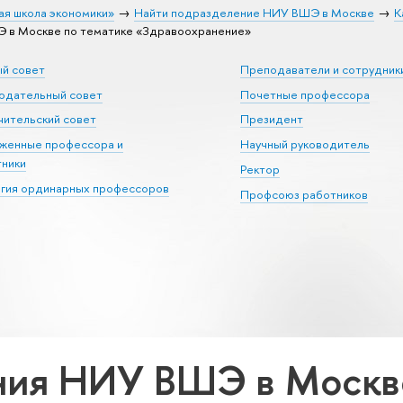
ая школа экономики»
Найти подразделение НИУ ВШЭ в Москве
К
 в Москве по тематике «Здравоохранение»
ый совет
Преподаватели и сотрудник
юдательный совет
Почетные профессора
ительский совет
Президент
уженные профессора и
Научный руководитель
тники
Ректор
егия ординарных профессоров
Профсоюз работников
ия НИУ ВШЭ в Москве