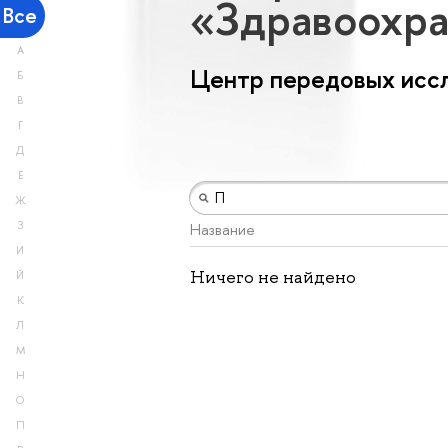
«Здравоохр
Все
А
Центр передовых исс
Б
В
Г
Д
Е
Ж
З
Название
И
Ничего не найдено
Й
К
Л
М
Н
О
П