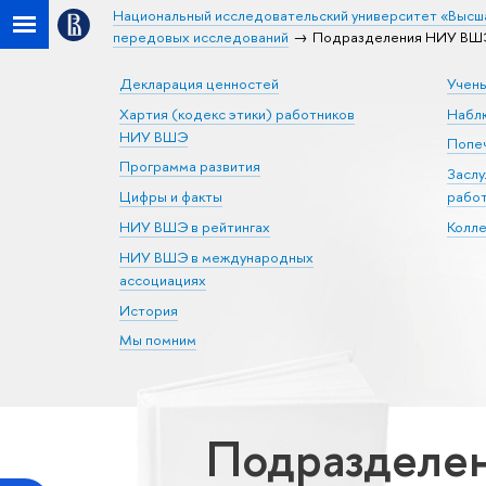
Национальный исследовательский университет «Высш
передовых исследований
Подразделения НИУ ВШЭ
Декларация ценностей
Учен
Хартия (кодекс этики) работников
Набл
НИУ ВШЭ
Попеч
Программа развития
Засл
Цифры и факты
рабо
НИУ ВШЭ в рейтингах
Колл
НИУ ВШЭ в международных
ассоциациях
История
Мы помним
Подразделен