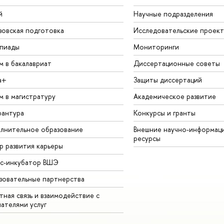
й
Научные подразделения
зовская подготовка
Исследовательские проек
пиады
Мониторинги
м в бакалавриат
Диссертационные советы
а+
Защиты диссертаций
м в магистратуру
Академическое развитие
рантура
Конкурсы и гранты
лнительное образование
Внешние научно-информац
ресурсы
р развития карьеры
ес-инкубатор ВШЭ
зовательные партнерства
ная связь и взаимодействие с
чателями услуг