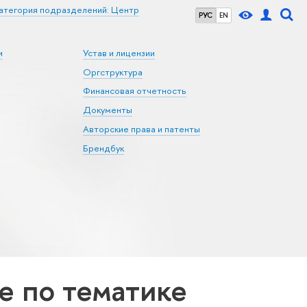
атегория подразделений: Центр
РУС
EN
и
Устав и лицензии
Оргструктура
Финансовая отчетность
Документы
Авторские права и патенты
Брендбук
 по тематике