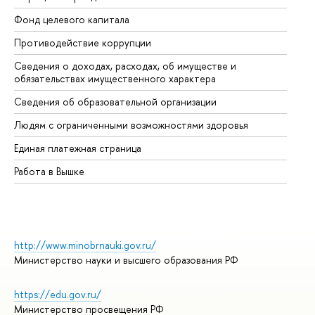
Фонд целевого капитала
До
Противодействие коррупции
Це
Сведения о доходах, расходах, об имуществе и
Би
обязательствах имущественного характера
Об
Сведения об образовательной организации
Об
Людям с ограниченными возможностями здоровья
Единая платежная страница
Работа в Вышке
http://www.minobrnauki.gov.ru/
Министерство науки и высшего образования РФ
https://edu.gov.ru/
Министерство просвещения РФ