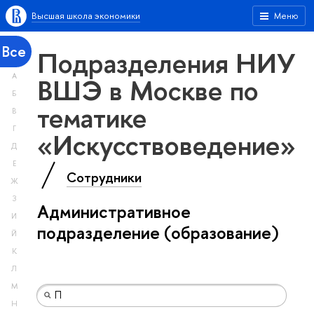
Высшая школа экономики
Меню
Все
Подразделения НИУ
А
ВШЭ в Москве по
Б
тематике
В
Г
«Искусствоведение»
Д
Е
Сотрудники
Ж
З
Административное
И
подразделение (образование)
Й
К
Л
М
Н