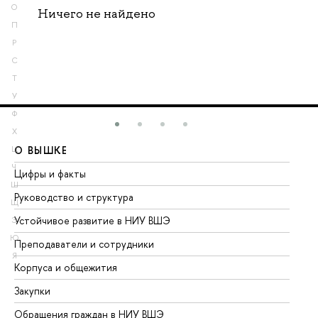
О
Ничего не найдено
П
Р
С
Т
У
Ф
Х
О ВЫШКЕ
О
Ц
Ч
Цифры и факты
Ли
Ш
Руководство и структура
До
Щ
Устойчивое развитие в НИУ ВШЭ
Ол
Э
Ю
Преподаватели и сотрудники
Пр
Я
Корпуса и общежития
Вы
Закупки
Пр
Обращения граждан в НИУ ВШЭ
Ас