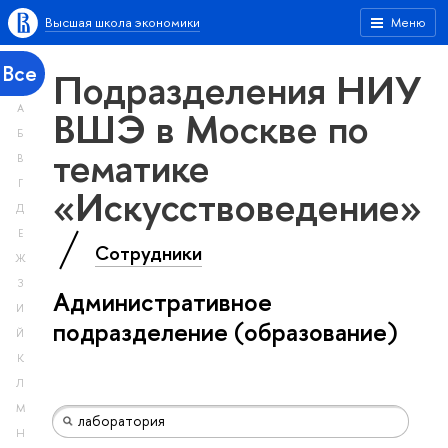
Высшая школа экономики
Меню
Все
Подразделения НИУ
А
ВШЭ в Москве по
Б
тематике
В
Г
«Искусствоведение»
Д
Е
Сотрудники
Ж
З
Административное
И
подразделение (образование)
Й
К
Л
М
Н