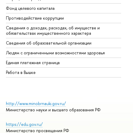
Фонд целевого капитала
До
Противодействие коррупции
Це
Сведения о доходах, расходах, об имуществе и
Би
обязательствах имущественного характера
Об
Сведения об образовательной организации
Об
Людям с ограниченными возможностями здоровья
Единая платежная страница
Работа в Вышке
http://www.minobrnauki.gov.ru/
Министерство науки и высшего образования РФ
https://edu.gov.ru/
Министерство просвещения РФ