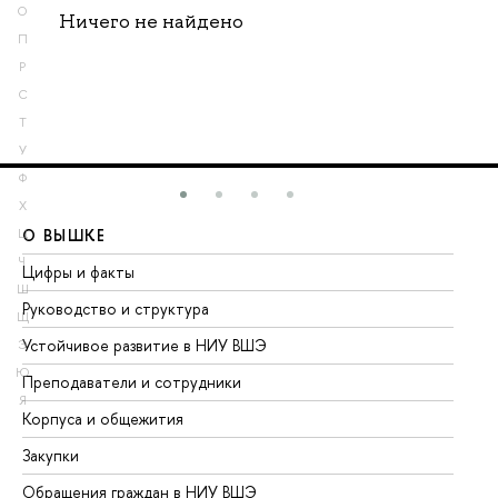
О
Ничего не найдено
П
Р
С
Т
У
Ф
Х
О ВЫШКЕ
О
Ц
Ч
Цифры и факты
Ли
Ш
Руководство и структура
До
Щ
Устойчивое развитие в НИУ ВШЭ
Ол
Э
Ю
Преподаватели и сотрудники
Пр
Я
Корпуса и общежития
Вы
Закупки
Пр
Обращения граждан в НИУ ВШЭ
Ас