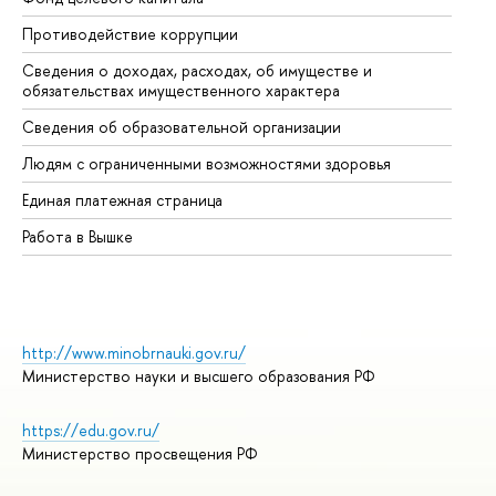
Противодействие коррупции
Це
Сведения о доходах, расходах, об имуществе и
Би
обязательствах имущественного характера
Об
Сведения об образовательной организации
Об
Людям с ограниченными возможностями здоровья
Единая платежная страница
Работа в Вышке
http://www.minobrnauki.gov.ru/
Министерство науки и высшего образования РФ
https://edu.gov.ru/
Министерство просвещения РФ