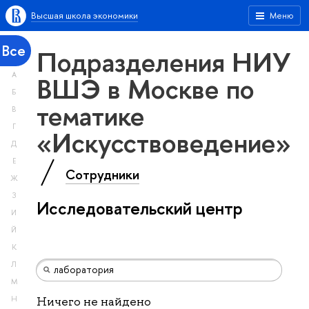
Высшая школа экономики
Меню
Все
Подразделения НИУ
А
ВШЭ в Москве по
Б
тематике
В
Г
«Искусствоведение»
Д
Е
Сотрудники
Ж
З
Исследовательский центр
И
Й
К
Л
М
Н
Ничего не найдено