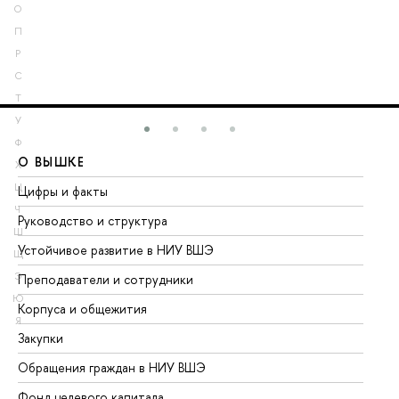
О
П
Р
С
Т
У
Ф
О ВЫШКЕ
О
Х
Ц
Цифры и факты
Ли
Ч
Руководство и структура
До
Ш
Устойчивое развитие в НИУ ВШЭ
Ол
Щ
Э
Преподаватели и сотрудники
Пр
Ю
Корпуса и общежития
Вы
Я
Закупки
Пр
Обращения граждан в НИУ ВШЭ
Ас
Фонд целевого капитала
До