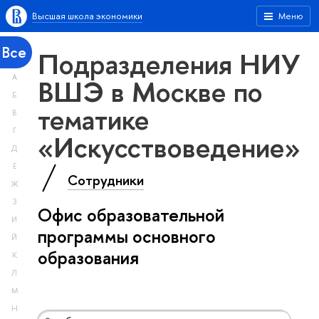
Высшая школа экономики
Меню
Все
Подразделения НИУ
А
ВШЭ в Москве по
Б
тематике
В
Г
«Искусствоведение»
Д
Е
Сотрудники
Ж
З
Офис образовательной
И
программы основного
Й
образования
К
Л
М
Н