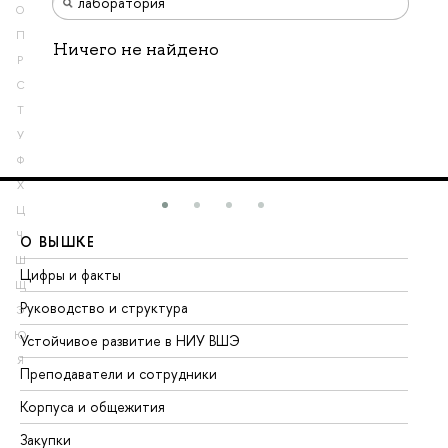
О
П
Ничего не найдено
Р
С
Т
У
Ф
Х
Ц
Ч
О ВЫШКЕ
О
Ш
Цифры и факты
Ли
Щ
Руководство и структура
До
Э
Ю
Устойчивое развитие в НИУ ВШЭ
Ол
Я
Преподаватели и сотрудники
Пр
Корпуса и общежития
Вы
Закупки
Пр