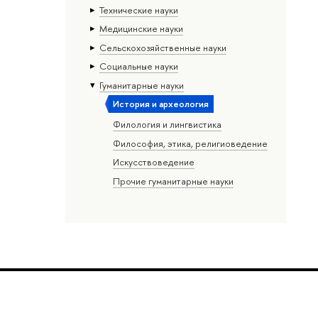
Тех­ничес­кие науки
Медицинские науки
Сельскохозяйственные науки
Социальные науки
Гуманитарные науки
История и археология
Филология и лингвистика
Философия, этика, религиоведение
Искусствоведение
Прочие гуманитарные науки