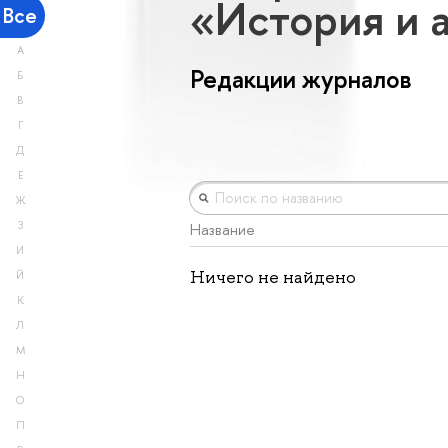
«История и 
Все
А
Редакции журналов
Б
В
Г
Д
Е
Ж
З
Название
И
Ничего не найдено
Й
К
Л
М
Н
О
П