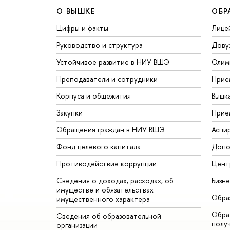
О ВЫШКЕ
ОБР
Цифры и факты
Лице
Руководство и структура
Дову
Устойчивое развитие в НИУ ВШЭ
Олим
Преподаватели и сотрудники
Прие
Корпуса и общежития
Вышк
Закупки
Прие
Обращения граждан в НИУ ВШЭ
Аспи
Фонд целевого капитала
Допо
Противодействие коррупции
Цент
Сведения о доходах, расходах, об
Бизн
имуществе и обязательствах
Обра
имущественного характера
Обрат
Сведения об образовательной
полу
организации