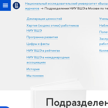
Национальный исследовательский университет «Высш
журналов
Подразделения НИУ ВШЭ в Москве по те
Декларация ценностей
Учен
Хартия (кодекс этики) работников
Набл
НИУ ВШЭ
Попеч
Программа развития
Засл
Цифры и факты
рабо
НИУ ВШЭ в рейтингах
Колл
НИУ ВШЭ в международных
ассоциациях
История
Мы помним
Подразделен