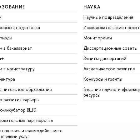
АЗОВАНИЕ
НАУКА
й
Научные подразделения
зовская подготовка
Исследовательские проек
пиады
Мониторинги
м в бакалавриат
Диссертационные советы
а+
Защиты диссертаций
м в магистратуру
Академическое развитие
рантура
Конкурсы и гранты
лнительное образование
Внешние научно-информац
ресурсы
р развития карьеры
ес-инкубатор ВШЭ
зовательные партнерства
ная связь и взаимодействие с
чателями услуг