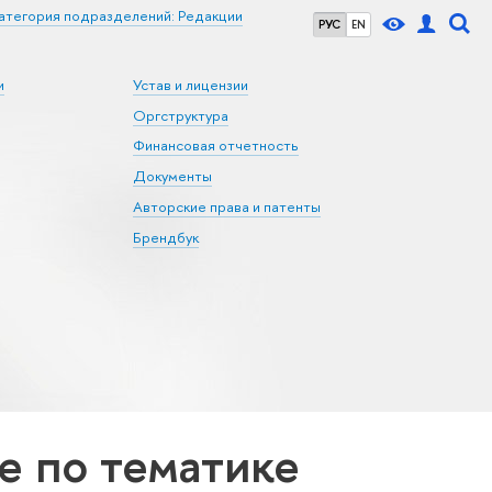
атегория подразделений: Редакции
РУС
EN
и
Устав и лицензии
Оргструктура
Финансовая отчетность
Документы
Авторские права и патенты
Брендбук
 по тематике