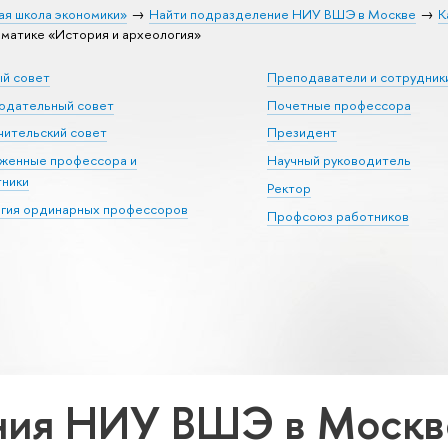
ая школа экономики»
Найти подразделение НИУ ВШЭ в Москве
К
матике «История и археология»
ый совет
Преподаватели и сотрудник
юдательный совет
Почетные профессора
ительский совет
Президент
уженные профессора и
Научный руководитель
тники
Ректор
егия ординарных профессоров
Профсоюз работников
ия НИУ ВШЭ в Москве