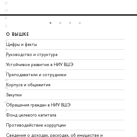
О
П
Р
С
О ВЫШКЕ
О
Т
У
Цифры и факты
Ли
Ф
Руководство и структура
До
Х
Устойчивое развитие в НИУ ВШЭ
Ол
Ц
Ч
Преподаватели и сотрудники
Пр
Ш
Корпуса и общежития
Вы
Щ
Закупки
Пр
Э
Ю
Обращения граждан в НИУ ВШЭ
Ас
Я
Фонд целевого капитала
До
Противодействие коррупции
Це
Сведения о доходах, расходах, об имуществе и
Би