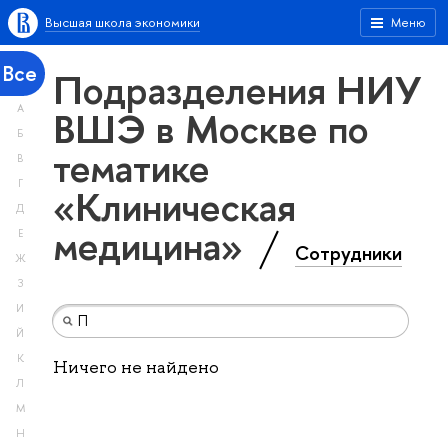
Высшая школа экономики
Меню
Все
Подразделения НИУ
А
ВШЭ в Москве по
Б
тематике
В
Г
«Клиническая
Д
медицина»
Е
Сотрудники
Ж
З
И
Й
К
Ничего не найдено
Л
М
Н