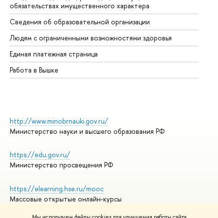
обязательствах имущественного характера
Об
Сведения об образовательной организации
Об
Людям с ограниченными возможностями здоровья
Единая платежная страница
Работа в Вышке
http://www.minobrnauki.gov.ru/
Министерство науки и высшего образования РФ
https://edu.gov.ru/
Министерство просвещения РФ
https://elearning.hse.ru/mooc
Массовые открытые онлайн-курсы
Мы используем файлы cookies для улучшения работы сайта