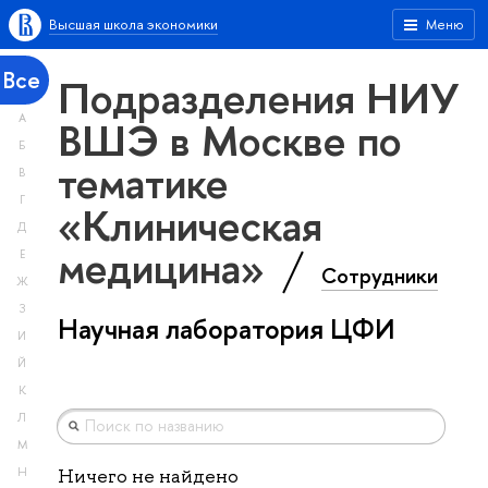
Высшая школа экономики
Меню
Все
Подразделения НИУ
А
ВШЭ в Москве по
Б
тематике
В
Г
«Клиническая
Д
медицина»
Е
Сотрудники
Ж
З
Научная лаборатория ЦФИ
И
Й
К
Л
М
Н
Ничего не найдено