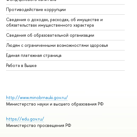
Противодействие коррупции
Це
Сведения о доходах, расходах, об имуществе и
Би
обязательствах имущественного характера
Об
Сведения об образовательной организации
Об
Людям с ограниченными возможностями здоровья
Единая платежная страница
Работа в Вышке
http://www.minobrnauki.gov.ru/
Министерство науки и высшего образования РФ
https://edu.gov.ru/
Министерство просвещения РФ