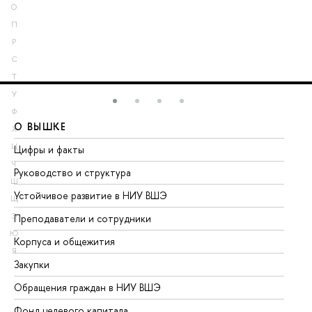
О
П
Р
С
Т
У
Ф
О ВЫШКЕ
О
Х
Ц
Цифры и факты
Ли
Ч
Руководство и структура
До
Ш
Устойчивое развитие в НИУ ВШЭ
Ол
Щ
Э
Преподаватели и сотрудники
Пр
Ю
Корпуса и общежития
Вы
Я
Закупки
Пр
Обращения граждан в НИУ ВШЭ
Ас
Фонд целевого капитала
До