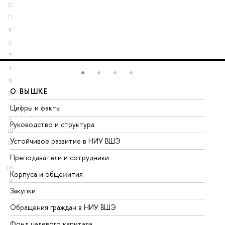
О
П
Р
С
Т
У
Ф
О ВЫШКЕ
О
Х
Ц
Цифры и факты
Ли
Ч
Руководство и структура
До
Ш
Устойчивое развитие в НИУ ВШЭ
Ол
Щ
Э
Преподаватели и сотрудники
Пр
Ю
Корпуса и общежития
Вы
Я
Закупки
Пр
Обращения граждан в НИУ ВШЭ
Ас
Фонд целевого капитала
До