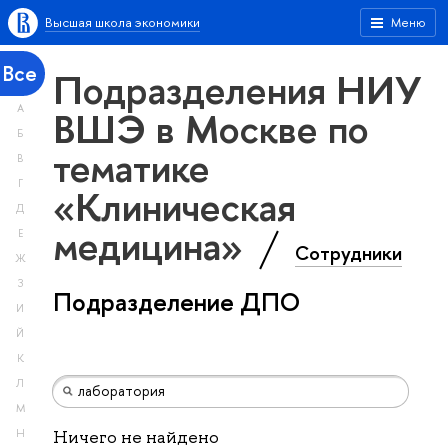
Высшая школа экономики
Меню
Все
Подразделения НИУ
А
ВШЭ в Москве по
Б
тематике
В
Г
«Клиническая
Д
медицина»
Е
Сотрудники
Ж
З
Подразделение ДПО
И
Й
К
Л
М
Н
Ничего не найдено