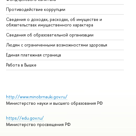
Противодействие коррупции
Це
Сведения о доходах, расходах, об имуществе и
Би
обязательствах имущественного характера
Об
Сведения об образовательной организации
Об
Людям с ограниченными возможностями здоровья
Единая платежная страница
Работа в Вышке
http://www.minobrnauki.gov.ru/
Министерство науки и высшего образования РФ
https://edu.gov.ru/
Министерство просвещения РФ