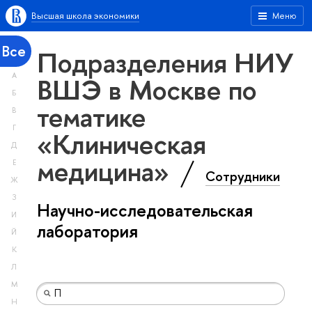
Высшая школа экономики
Меню
Все
Подразделения НИУ
А
ВШЭ в Москве по
Б
тематике
В
Г
«Клиническая
Д
медицина»
Е
Сотрудники
Ж
З
Научно-исследовательская
И
лаборатория
Й
К
Л
М
Н