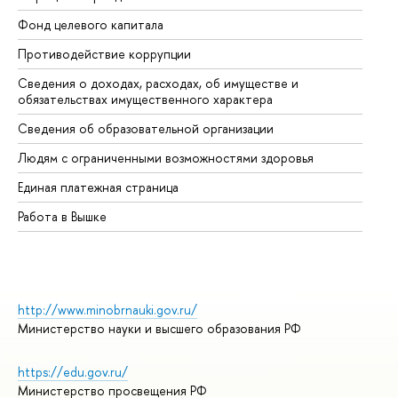
Фонд целевого капитала
До
Противодействие коррупции
Це
Сведения о доходах, расходах, об имуществе и
Би
обязательствах имущественного характера
Об
Сведения об образовательной организации
Об
Людям с ограниченными возможностями здоровья
Единая платежная страница
Работа в Вышке
http://www.minobrnauki.gov.ru/
Министерство науки и высшего образования РФ
https://edu.gov.ru/
Министерство просвещения РФ