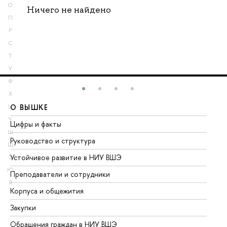
О
Ничего не найдено
П
Р
С
Т
У
Ф
Х
О ВЫШКЕ
О
Ц
Ч
Цифры и факты
Ли
Ш
Руководство и структура
До
Щ
Устойчивое развитие в НИУ ВШЭ
Ол
Э
Ю
Преподаватели и сотрудники
Пр
Я
Корпуса и общежития
Вы
Закупки
Пр
Обращения граждан в НИУ ВШЭ
Ас