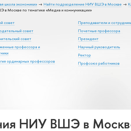
ая школа экономики»
Найти подразделение НИУ ВШЭ в Москве
К
 в Москве по тематике «Медиа и коммуникации»
ый совет
Преподаватели и сотрудник
юдательный совет
Почетные профессора
ительский совет
Президент
уженные профессора и
Научный руководитель
тники
Ректор
егия ординарных профессоров
Профсоюз работников
ия НИУ ВШЭ в Москве