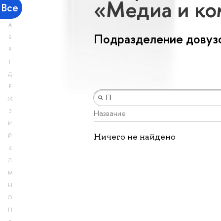
«Медиа и к
Все
А
Подразделение довузо
Б
В
Г
Д
Е
Ж
З
Название
И
Ничего не найдено
Й
К
Л
М
Н
О
П