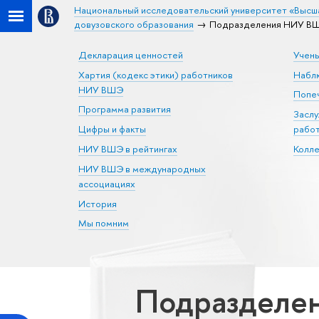
Национальный исследовательский университет «Высш
довузовского образования
Подразделения НИУ ВШЭ
Декларация ценностей
Учен
Хартия (кодекс этики) работников
Набл
НИУ ВШЭ
Попеч
Программа развития
Засл
Цифры и факты
рабо
НИУ ВШЭ в рейтингах
Колл
НИУ ВШЭ в международных
ассоциациях
История
Мы помним
Подразделен