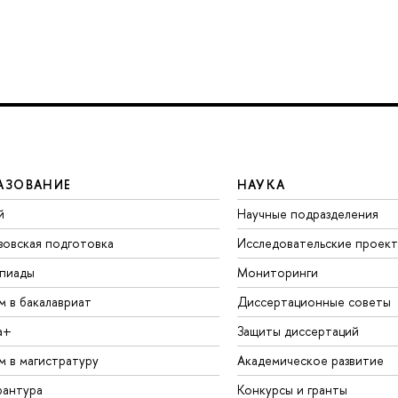
АЗОВАНИЕ
НАУКА
й
Научные подразделения
зовская подготовка
Исследовательские проек
пиады
Мониторинги
м в бакалавриат
Диссертационные советы
а+
Защиты диссертаций
м в магистратуру
Академическое развитие
рантура
Конкурсы и гранты