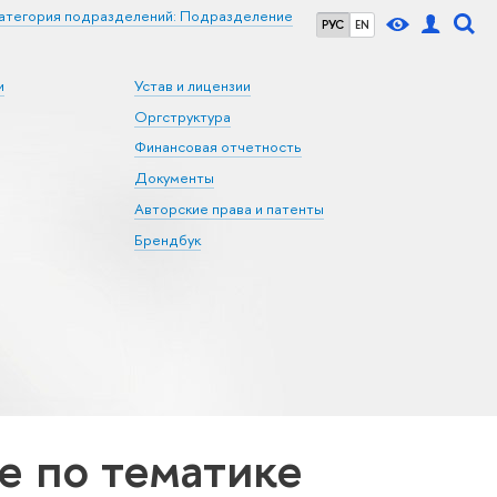
атегория подразделений: Подразделение
РУС
EN
и
Устав и лицензии
Оргструктура
Финансовая отчетность
Документы
Авторские права и патенты
Брендбук
 по тематике