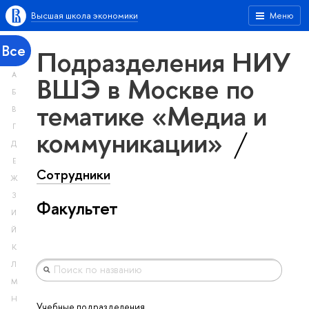
Высшая школа экономики
Меню
Все
Подразделения НИУ
А
ВШЭ в Москве по
Б
тематике «Медиа и
В
Г
коммуникации»
Д
Е
Сотрудники
Ж
З
Факультет
И
Й
К
Л
М
Н
Учебные подразделения