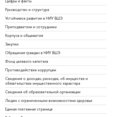
Цифры и факты
Ли
Руководство и структура
До
Устойчивое развитие в НИУ ВШЭ
Ол
Преподаватели и сотрудники
Пр
Корпуса и общежития
Вы
Закупки
Пр
Обращения граждан в НИУ ВШЭ
Ас
Фонд целевого капитала
До
Противодействие коррупции
Це
Сведения о доходах, расходах, об имуществе и
Би
обязательствах имущественного характера
Об
Сведения об образовательной организации
Об
Людям с ограниченными возможностями здоровья
Единая платежная страница