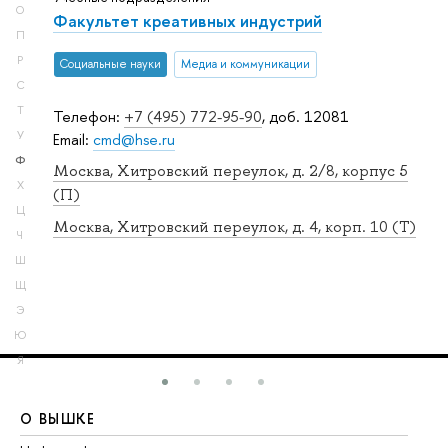
О
Факультет креативных индустрий
П
Р
Социальные науки
Медиа и коммуникации
С
Т
Телефон:
+7 (495) 772-95-90
, доб. 12081
У
Email:
cmd@hse.ru
Ф
Москва, Хитровский переулок, д. 2/8, корпус 5
Х
(П)
Ц
Москва, Хитровский переулок, д. 4, корп. 10 (Т)
Ч
Ш
Щ
Э
Ю
Я
О ВЫШКЕ
О