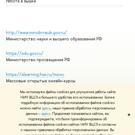
Работа в Вышке
http://www.minobrnauki.gov.ru/
Министерство науки и высшего образования РФ
https://edu.gov.ru/
Министерство просвещения РФ
https://elearning.hse.ru/mooc
Массовые открытые онлайн-курсы
Мы используем файлы cookies для улучшения работы сайта
НИУ ВШЭ и большего удобства его использования. Более
подробную информацию об использовании файлов cookies
© НИУ ВШЭ 1993–2026
Адреса и контакты
можно найти
здесь
, наши правила обработки персональных
Условия использования материалов
данных –
здесь
. Продолжая пользоваться сайтом, вы
✖
подтверждаете, что были проинформированы об
Политика конфиденциальности
использовании файлов cookies сайтом НИУ ВШЭ и согласны
Правила применения рекомендательных технологий в НИУ ВШЭ
с нашими правилами обработки персональных данных. Вы
Карта сайта