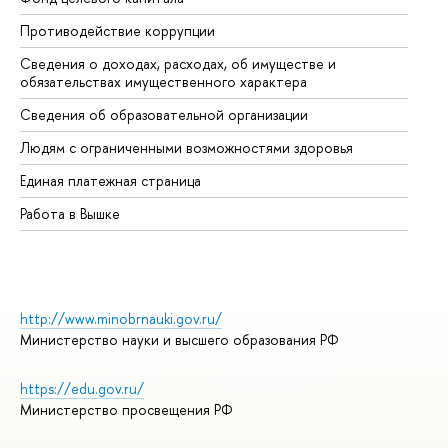
Противодействие коррупции
Це
Сведения о доходах, расходах, об имуществе и
Би
обязательствах имущественного характера
Об
Сведения об образовательной организации
Об
Людям с ограниченными возможностями здоровья
Единая платежная страница
Работа в Вышке
http://www.minobrnauki.gov.ru/
Министерство науки и высшего образования РФ
https://edu.gov.ru/
Министерство просвещения РФ