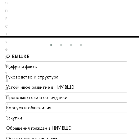
О
П
Р
С
Т
У
Ф
О ВЫШКЕ
О
Х
Ц
Цифры и факты
Ли
Ч
Руководство и структура
До
Ш
Устойчивое развитие в НИУ ВШЭ
Ол
Щ
Э
Преподаватели и сотрудники
Пр
Ю
Корпуса и общежития
Вы
Я
Закупки
Пр
Обращения граждан в НИУ ВШЭ
Ас
Фонд целевого капитала
До