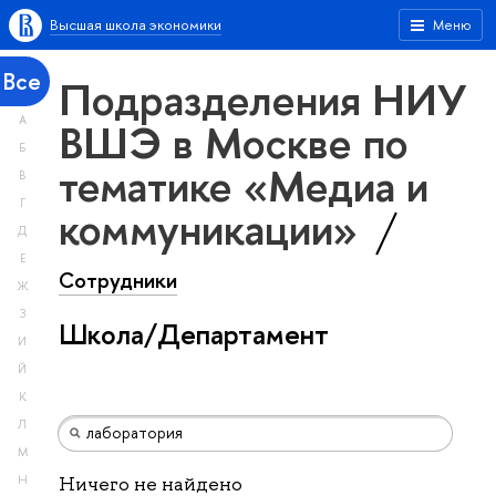
Высшая школа экономики
Меню
Все
Подразделения НИУ
А
ВШЭ в Москве по
Б
тематике «Медиа и
В
Г
коммуникации»
Д
Е
Сотрудники
Ж
З
Школа/Департамент
И
Й
К
Л
М
Н
Ничего не найдено